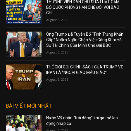
THƯỢNG VIỆN DÂN CHỦ ĐƯA LUẬT CẤM
BỘ QUỐC PHÒNG HẠN CHẾ ĐỐI VỚI BÁO
CHÍ
August 6, 2026
Ông Trump Đã Tuyên Bố “Tình Trạng Khẩn
Cấp” Nhằm Ngăn Chặn Việc Công Khai Hồ
Sơ Tài Chính Của Mình Cho Đài BBC
August 5, 2026
THẾ GIỚI GỌI CHÍNH SÁCH CỦA TRUMP VỀ
IRAN LÀ “NGOẠI GIAO MẪU GIÁO”
August 5, 2026
BÀI VIẾT MỚI NHẤT
Nước Mỹ nhận “trái đắng” khi gạt bỏ lao
động nhập cư
August 7, 2026