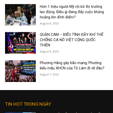
Hơn 1 triệu người Mỹ rời bỏ thị trường
lao động: Điều gì đang đẩy cuộc khủng
hoảng lên đỉnh điểm?
August 8, 2026
QUẬN CAM – BIỂU TÌNH ĐẦY KHÍ THẾ
CHỐNG CA NÔ VIỆT CỘNG QUỐC
THIÊN
August 8, 2026
Phương Hằng gây bão mạng, Phường
kiểu mẫu XHCN của Tô Lâm đi về đâu?
August 7, 2026
TIN HOT TRONG NGÀY