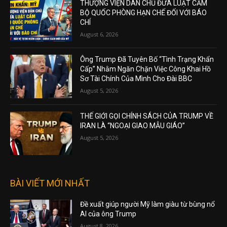
THƯỢNG VIỆN DÂN CHỦ ĐƯA LUẬT CẤM
BỘ QUỐC PHÒNG HẠN CHẾ ĐỐI VỚI BÁO
CHÍ
August 6, 2026
Ông Trump Đã Tuyên Bố “Tình Trạng Khẩn
Cấp” Nhằm Ngăn Chặn Việc Công Khai Hồ
Sơ Tài Chính Của Mình Cho Đài BBC
August 5, 2026
THẾ GIỚI GỌI CHÍNH SÁCH CỦA TRUMP VỀ
IRAN LÀ “NGOẠI GIAO MẪU GIÁO”
August 5, 2026
BÀI VIẾT MỚI NHẤT
Đề xuất giúp người Mỹ làm giàu từ bùng nổ
AI của ông Trump
August 8, 2026