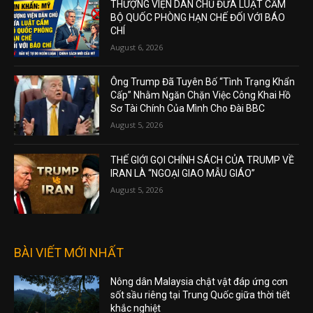
THƯỢNG VIỆN DÂN CHỦ ĐƯA LUẬT CẤM
BỘ QUỐC PHÒNG HẠN CHẾ ĐỐI VỚI BÁO
CHÍ
August 6, 2026
Ông Trump Đã Tuyên Bố “Tình Trạng Khẩn
Cấp” Nhằm Ngăn Chặn Việc Công Khai Hồ
Sơ Tài Chính Của Mình Cho Đài BBC
August 5, 2026
THẾ GIỚI GỌI CHÍNH SÁCH CỦA TRUMP VỀ
IRAN LÀ “NGOẠI GIAO MẪU GIÁO”
August 5, 2026
BÀI VIẾT MỚI NHẤT
Nông dân Malaysia chật vật đáp ứng cơn
sốt sầu riêng tại Trung Quốc giữa thời tiết
khắc nghiệt