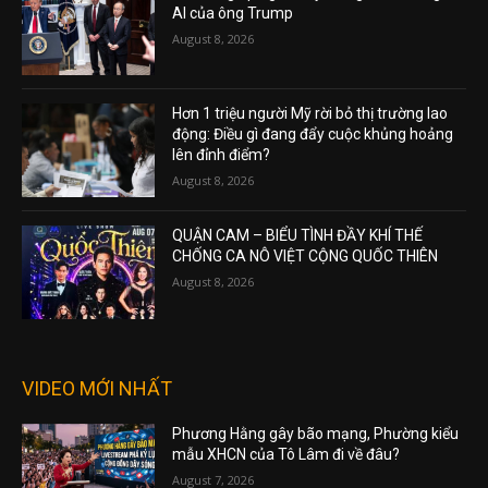
AI của ông Trump
August 8, 2026
Hơn 1 triệu người Mỹ rời bỏ thị trường lao
động: Điều gì đang đẩy cuộc khủng hoảng
lên đỉnh điểm?
August 8, 2026
QUẬN CAM – BIỂU TÌNH ĐẦY KHÍ THẾ
CHỐNG CA NÔ VIỆT CỘNG QUỐC THIÊN
August 8, 2026
VIDEO MỚI NHẤT
Phương Hằng gây bão mạng, Phường kiểu
mẫu XHCN của Tô Lâm đi về đâu?
August 7, 2026