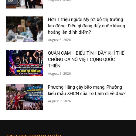
Hơn 1 triệu người Mỹ rời bỏ thị trường
lao động: Điều gì đang đẩy cuộc khủng
hoảng lên đỉnh điểm?
August 8, 2026
QUẬN CAM – BIỂU TÌNH ĐẦY KHÍ THẾ
CHỐNG CA NÔ VIỆT CỘNG QUỐC
THIÊN
August 8, 2026
Phương Hằng gây bão mạng, Phường
kiểu mẫu XHCN của Tô Lâm đi về đâu?
August 7, 2026