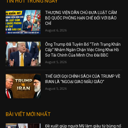
TIN HOT TRONG NGÀY
THƯỢNG VIỆN DÂN CHỦ ĐƯA LUẬT CẤM
BỘ QUỐC PHÒNG HẠN CHẾ ĐỐI VỚI BÁO
CHÍ
August 6, 2026
Ông Trump Đã Tuyên Bố “Tình Trạng Khẩn
Cấp” Nhằm Ngăn Chặn Việc Công Khai Hồ
Sơ Tài Chính Của Mình Cho Đài BBC
August 5, 2026
THẾ GIỚI GỌI CHÍNH SÁCH CỦA TRUMP VỀ
IRAN LÀ “NGOẠI GIAO MẪU GIÁO”
August 5, 2026
BÀI VIẾT MỚI NHẤT
Đề xuất giúp người Mỹ làm giàu từ bùng nổ