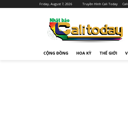
Friday, August 7, 2026
Truyền Hình Cali Today
Cal
CỘNG ĐỒNG
HOA KỲ
THẾ GIỚI
V