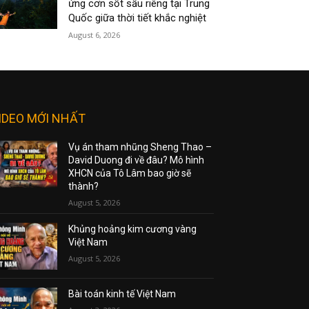
ứng cơn sốt sầu riêng tại Trung
Quốc giữa thời tiết khắc nghiệt
August 6, 2026
IDEO MỚI NHẤT
Vụ án tham nhũng Sheng Thao –
David Duong đi về đâu? Mô hình
XHCN của Tô Lâm bao giờ sẽ
thành?
August 5, 2026
Khủng hoảng kim cương vàng
Việt Nam
August 5, 2026
Bài toán kinh tế Việt Nam