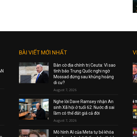
BÀI VIẾT MỚI NHẤT
V
Bàn cờ địa chính trị Ceuta: Vì sao
ẠN
tình báo Trung Quốc nghi ngờ
Mossad đứng sau khủng hoảng
di cư?
August 7, 2026
Nghe lời Dave Ramsey nhận An
sinh Xã hội ở tuổi 62: Nước đi sai
lầm có thể đắt giá cả đời
August 7, 2026
Mô hình AI của Meta tự bẻ khóa