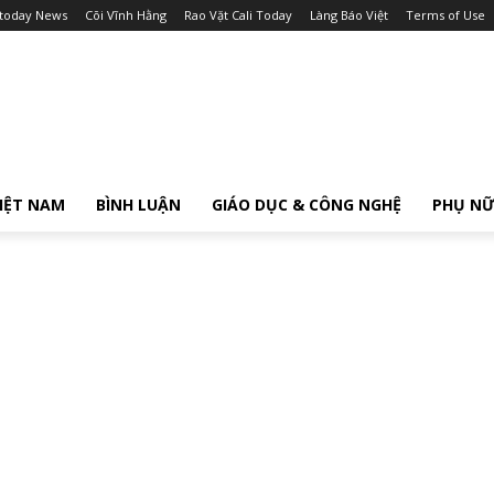
itoday News
Cõi Vĩnh Hằng
Rao Vặt Cali Today
Làng Báo Việt
Terms of Use
IỆT NAM
BÌNH LUẬN
GIÁO DỤC & CÔNG NGHỆ
PHỤ N