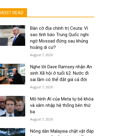
MOST READ
Bàn cờ địa chính trị Ceuta: Vì
sao tình báo Trung Quốc nghi
ngờ Mossad đứng sau khủng
hoảng di cư?
August 7, 2026
Nghe lời Dave Ramsey nhận An
sinh Xã hội ở tuổi 62: Nước đi
sai lầm có thể đắt giá cả đời
August 7, 2026
Mô hình AI của Meta tự bẻ khóa
và xâm nhập hệ thống bên thứ
ba
August 7, 2026
Nông dân Malaysia chật vật đáp