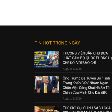
TIN HOT TRONG NGÀY
THƯỢNG VIỆN DÂN CHỦ ĐƯA
LUẬT CẤM BỘ QUỐC PHÒNG H
CHẾ ĐỐI VỚI BÁO CHÍ
August 6, 2026
Ông Trump Đã Tuyên Bố “Tình
Trạng Khẩn Cấp” Nhằm Ngăn
Chặn Việc Công Khai Hồ Sơ Tài
Chính Của Mình Cho Đài BBC
August 5, 2026
THẾ GIỚI GỌI CHÍNH SÁCH CỦA