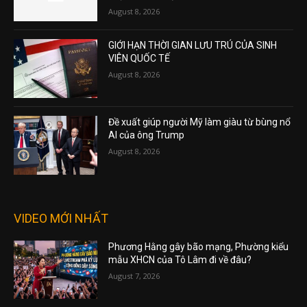
August 8, 2026
GIỚI HẠN THỜI GIAN LƯU TRÚ CỦA SINH
VIÊN QUỐC TẾ
August 8, 2026
Đề xuất giúp người Mỹ làm giàu từ bùng nổ
AI của ông Trump
August 8, 2026
VIDEO MỚI NHẤT
Phương Hằng gây bão mạng, Phường kiểu
mẫu XHCN của Tô Lâm đi về đâu?
August 7, 2026