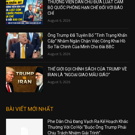
THƯỢNG VIỆN DÂN CHỦ ĐƯA LUẬT CẤM
BỘ QUỐC PHÒNG HẠN CHẾ ĐỐI VỚI BÁO
CHÍ
August 6, 2026
Ông Trump Đã Tuyên Bố “Tình Trạng Khẩn
Cấp” Nhằm Ngăn Chặn Việc Công Khai Hồ
Sơ Tài Chính Của Mình Cho Đài BBC
August 5, 2026
THẾ GIỚI GỌI CHÍNH SÁCH CỦA TRUMP VỀ
IRAN LÀ “NGOẠI GIAO MẪU GIÁO”
August 5, 2026
BÀI VIẾT MỚI NHẤT
Phe Dân Chủ Đang Vạch Ra Kế Hoạch Khác
Thường Với Cơ Hội “Buộc Ông Trump Phải
Chịu Trách Nhiệm Giải Trình”.