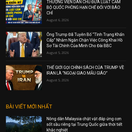
THƯỢNG VIỆN DÂN CHỦ ĐƯA LUẬT CẤM
BỘ QUỐC PHÒNG HẠN CHẾ ĐỐI VỚI BÁO
CHÍ
August 6, 2026
Ông Trump Đã Tuyên Bố “Tình Trạng Khẩn
Cấp” Nhằm Ngăn Chặn Việc Công Khai Hồ
Sơ Tài Chính Của Mình Cho Đài BBC
August 5, 2026
THẾ GIỚI GỌI CHÍNH SÁCH CỦA TRUMP VỀ
IRAN LÀ “NGOẠI GIAO MẪU GIÁO”
August 5, 2026
BÀI VIẾT MỚI NHẤT
Nông dân Malaysia chật vật đáp ứng cơn
sốt sầu riêng tại Trung Quốc giữa thời tiết
khắc nghiệt