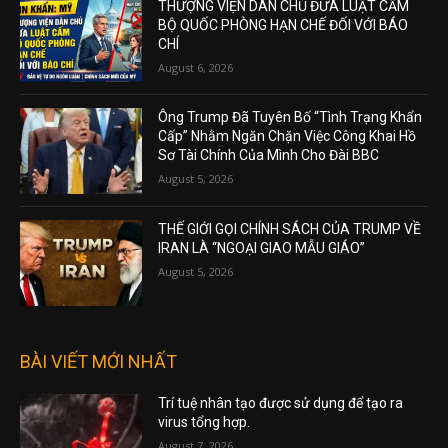
THƯỢNG VIỆN DÂN CHỦ ĐƯA LUẬT CẤM
BỘ QUỐC PHÒNG HẠN CHẾ ĐỐI VỚI BÁO
CHÍ
August 6, 2026
Ông Trump Đã Tuyên Bố “Tình Trạng Khẩn
Cấp” Nhằm Ngăn Chặn Việc Công Khai Hồ
Sơ Tài Chính Của Mình Cho Đài BBC
August 5, 2026
THẾ GIỚI GỌI CHÍNH SÁCH CỦA TRUMP VỀ
IRAN LÀ “NGOẠI GIAO MẪU GIÁO”
August 5, 2026
BÀI VIẾT MỚI NHẤT
Trí tuệ nhân tạo được sử dụng để tạo ra
virus tổng hợp.
August 7, 2026