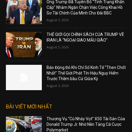
Ông Trump Đã Tuyên Bố “Tình Trạng Khẩn
Cấp” Nhằm Ngăn Chặn Việc Công Khai Hồ
Sơ Tài Chính Của Mình Cho Đài BBC
August 5, 2026
THẾ GIỚI GỌI CHÍNH SÁCH CỦA TRUMP VỀ
IRAN LÀ “NGOẠI GIAO MẪU GIÁO”
August 5, 2026
Báo Động Đỏ Khi Chỉ Số Kinh Tế “Then Chốt
Nhất” Thế Giới Phát Tín Hiệu Nguy Hiểm
Trước Thềm bầu Cử Giữa Kỳ
August 5, 2026
BÀI VIẾT MỚI NHẤT
Thương Vụ “Cú Nhảy Vọt” X50 Tài Sản Của
Donald Trump Jr. Nhờ Nền Tảng Cá Cược
Polymarket