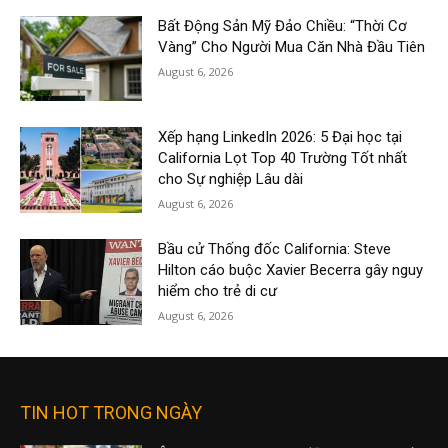
Bất Động Sản Mỹ Đảo Chiều: “Thời Cơ
Vàng” Cho Người Mua Căn Nhà Đầu Tiên
August 6, 2026
Xếp hạng LinkedIn 2026: 5 Đại học tại
California Lọt Top 40 Trường Tốt nhất
cho Sự nghiệp Lâu dài
August 6, 2026
Bầu cử Thống đốc California: Steve
Hilton cáo buộc Xavier Becerra gây nguy
hiểm cho trẻ di cư
August 6, 2026
TIN HOT TRONG NGÀY