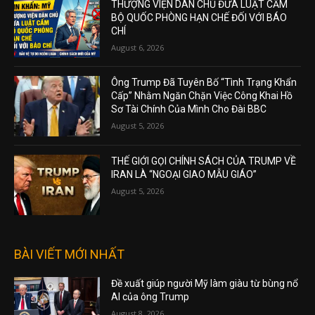
THƯỢNG VIỆN DÂN CHỦ ĐƯA LUẬT CẤM
BỘ QUỐC PHÒNG HẠN CHẾ ĐỐI VỚI BÁO
CHÍ
August 6, 2026
Ông Trump Đã Tuyên Bố “Tình Trạng Khẩn
Cấp” Nhằm Ngăn Chặn Việc Công Khai Hồ
Sơ Tài Chính Của Mình Cho Đài BBC
August 5, 2026
THẾ GIỚI GỌI CHÍNH SÁCH CỦA TRUMP VỀ
IRAN LÀ “NGOẠI GIAO MẪU GIÁO”
August 5, 2026
BÀI VIẾT MỚI NHẤT
Đề xuất giúp người Mỹ làm giàu từ bùng nổ
AI của ông Trump
August 8, 2026