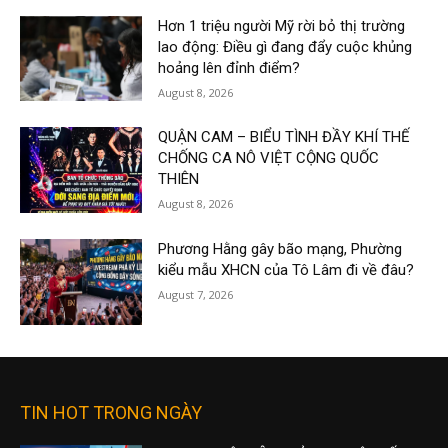
Hơn 1 triệu người Mỹ rời bỏ thị trường
lao động: Điều gì đang đẩy cuộc khủng
hoảng lên đỉnh điểm?
August 8, 2026
QUẬN CAM – BIỂU TÌNH ĐẦY KHÍ THẾ
CHỐNG CA NÔ VIỆT CỘNG QUỐC
THIÊN
August 8, 2026
Phương Hằng gây bão mạng, Phường
kiểu mẫu XHCN của Tô Lâm đi về đâu?
August 7, 2026
TIN HOT TRONG NGÀY