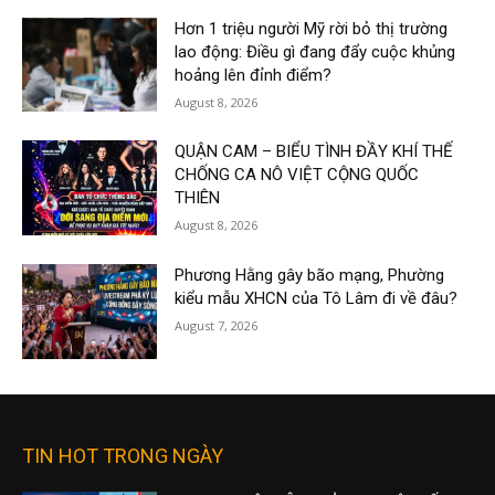
Hơn 1 triệu người Mỹ rời bỏ thị trường
lao động: Điều gì đang đẩy cuộc khủng
hoảng lên đỉnh điểm?
August 8, 2026
QUẬN CAM – BIỂU TÌNH ĐẦY KHÍ THẾ
CHỐNG CA NÔ VIỆT CỘNG QUỐC
THIÊN
August 8, 2026
Phương Hằng gây bão mạng, Phường
kiểu mẫu XHCN của Tô Lâm đi về đâu?
August 7, 2026
TIN HOT TRONG NGÀY