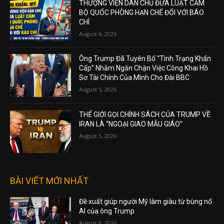
THƯỢNG VIỆN DÂN CHỦ ĐƯA LUẬT CẤM
BỘ QUỐC PHÒNG HẠN CHẾ ĐỐI VỚI BÁO
CHÍ
August 6, 2026
Ông Trump Đã Tuyên Bố “Tình Trạng Khẩn
Cấp” Nhằm Ngăn Chặn Việc Công Khai Hồ
Sơ Tài Chính Của Mình Cho Đài BBC
August 5, 2026
THẾ GIỚI GỌI CHÍNH SÁCH CỦA TRUMP VỀ
IRAN LÀ “NGOẠI GIAO MẪU GIÁO”
August 5, 2026
BÀI VIẾT MỚI NHẤT
Đề xuất giúp người Mỹ làm giàu từ bùng nổ
AI của ông Trump
August 8, 2026