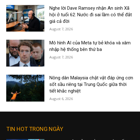
Nghe lời Dave Ramsey nhận An sinh Xã
hội ở tuổi 62: Nước đi sai lầm có thể đắt
giá cả đời
August 7, 2026
Mô hình AI của Meta tự bẻ khóa và xâm
nhập hệ thống bên thứ ba
August 7, 2026
Nông dân Malaysia chật vật đáp ứng cơn
sốt sầu riêng tại Trung Quốc giữa thời
tiết khắc nghiệt
August 6, 2026
TIN HOT TRONG NGÀY