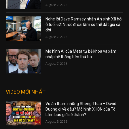
August 7, 2026
Nghe lời Dave Ramsey nhận An sinh Xã hội
ở tuổi 62: Nước đi sai lầm có thể đắt giá cả
đời
August 7, 2026
Mô hình AI của Meta tự bẻ khóa và xâm
nhập hệ thống bên thứ ba
August 7, 2026
VIDEO MỚI NHẤT
Vụ án tham nhũng Sheng Thao – David
Duong đi về đâu? Mô hình XHCN của Tô
Lâm bao giờ sẽ thành?
August 5, 2026