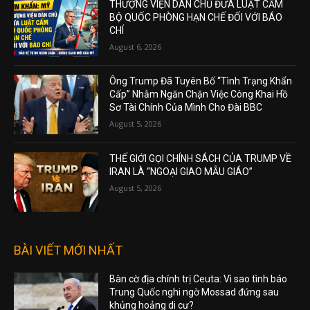
THƯỢNG VIỆN DÂN CHỦ ĐƯA LUẬT CẤM
BỘ QUỐC PHÒNG HẠN CHẾ ĐỐI VỚI BÁO
CHÍ
August 6, 2026
Ông Trump Đã Tuyên Bố “Tình Trạng Khẩn
Cấp” Nhằm Ngăn Chặn Việc Công Khai Hồ
Sơ Tài Chính Của Mình Cho Đài BBC
August 5, 2026
THẾ GIỚI GỌI CHÍNH SÁCH CỦA TRUMP VỀ
IRAN LÀ “NGOẠI GIAO MẪU GIÁO”
August 5, 2026
BÀI VIẾT MỚI NHẤT
Bàn cờ địa chính trị Ceuta: Vì sao tình báo
Trung Quốc nghi ngờ Mossad đứng sau
khủng hoảng di cư?