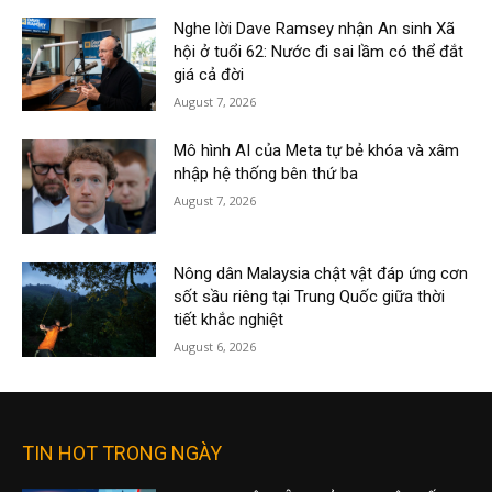
Nghe lời Dave Ramsey nhận An sinh Xã
hội ở tuổi 62: Nước đi sai lầm có thể đắt
giá cả đời
August 7, 2026
Mô hình AI của Meta tự bẻ khóa và xâm
nhập hệ thống bên thứ ba
August 7, 2026
Nông dân Malaysia chật vật đáp ứng cơn
sốt sầu riêng tại Trung Quốc giữa thời
tiết khắc nghiệt
August 6, 2026
TIN HOT TRONG NGÀY