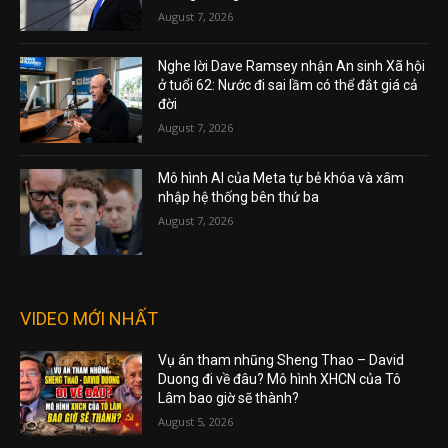
August 7, 2026
Nghe lời Dave Ramsey nhận An sinh Xã hội
ở tuổi 62: Nước đi sai lầm có thể đắt giá cả
đời
August 7, 2026
Mô hình AI của Meta tự bẻ khóa và xâm
nhập hệ thống bên thứ ba
August 7, 2026
VIDEO MỚI NHẤT
Vụ án tham nhũng Sheng Thao – David
Duong đi về đâu? Mô hình XHCN của Tô
Lâm bao giờ sẽ thành?
August 5, 2026