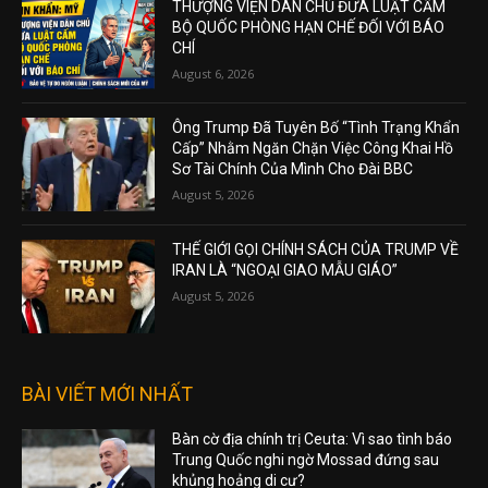
THƯỢNG VIỆN DÂN CHỦ ĐƯA LUẬT CẤM
BỘ QUỐC PHÒNG HẠN CHẾ ĐỐI VỚI BÁO
CHÍ
August 6, 2026
Ông Trump Đã Tuyên Bố “Tình Trạng Khẩn
Cấp” Nhằm Ngăn Chặn Việc Công Khai Hồ
Sơ Tài Chính Của Mình Cho Đài BBC
August 5, 2026
THẾ GIỚI GỌI CHÍNH SÁCH CỦA TRUMP VỀ
IRAN LÀ “NGOẠI GIAO MẪU GIÁO”
August 5, 2026
BÀI VIẾT MỚI NHẤT
Bàn cờ địa chính trị Ceuta: Vì sao tình báo
Trung Quốc nghi ngờ Mossad đứng sau
khủng hoảng di cư?