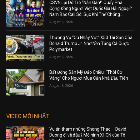
CSVN Lại Dở Trò “Nắn Gân!” Quấy Phá
Cộng Đồng Người Việt Quốc Gia Hải Ngoại?
Nam Bắc Cali Sôi Sục Khí Thế Chống...
August 6, 2026
Thương Vụ “Cú Nhảy Vọt” X50 Tài Sản Của
Donald Trump Jr. Nhờ Nền Tảng Cá Cược
Polymarket
August 6, 2026
Bất Động Sản Mỹ Đảo Chiều: “Thời Cơ
Vàng” Cho Người Mua Căn Nhà Đầu Tiên
August 6, 2026
VIDEO MỚI NHẤT
Vụ án tham nhũng Sheng Thao – David
Duong đi về đâu? Mô hình XHCN của Tô