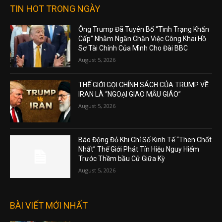
TIN HOT TRONG NGÀY
Ông Trump Đã Tuyên Bố “Tình Trạng Khẩn
Cấp” Nhằm Ngăn Chặn Việc Công Khai Hồ
Sơ Tài Chính Của Mình Cho Đài BBC
August 5, 2026
THẾ GIỚI GỌI CHÍNH SÁCH CỦA TRUMP VỀ
IRAN LÀ “NGOẠI GIAO MẪU GIÁO”
August 5, 2026
Báo Động Đỏ Khi Chỉ Số Kinh Tế “Then Chốt
Nhất” Thế Giới Phát Tín Hiệu Nguy Hiểm
Trước Thềm bầu Cử Giữa Kỳ
August 5, 2026
BÀI VIẾT MỚI NHẤT