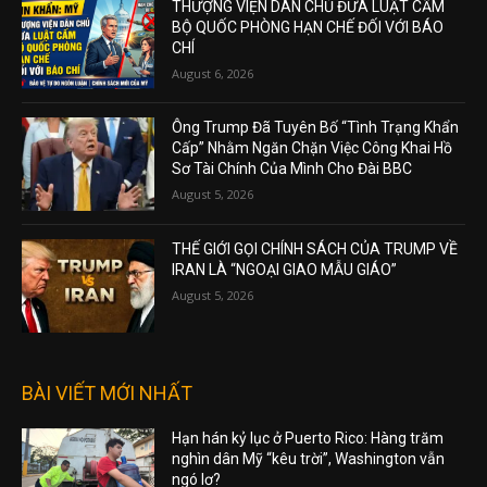
THƯỢNG VIỆN DÂN CHỦ ĐƯA LUẬT CẤM
BỘ QUỐC PHÒNG HẠN CHẾ ĐỐI VỚI BÁO
CHÍ
August 6, 2026
Ông Trump Đã Tuyên Bố “Tình Trạng Khẩn
Cấp” Nhằm Ngăn Chặn Việc Công Khai Hồ
Sơ Tài Chính Của Mình Cho Đài BBC
August 5, 2026
THẾ GIỚI GỌI CHÍNH SÁCH CỦA TRUMP VỀ
IRAN LÀ “NGOẠI GIAO MẪU GIÁO”
August 5, 2026
BÀI VIẾT MỚI NHẤT
Hạn hán kỷ lục ở Puerto Rico: Hàng trăm
nghìn dân Mỹ “kêu trời”, Washington vẫn
ngó lơ?