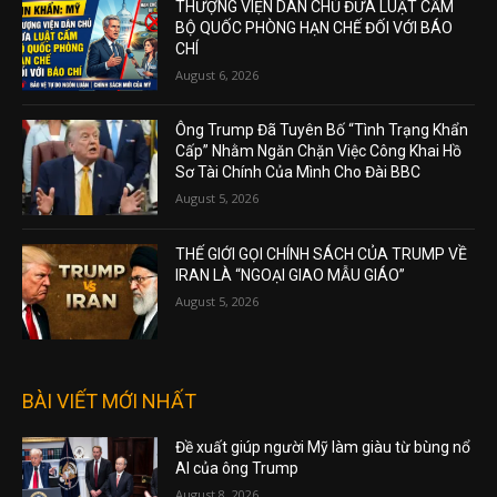
THƯỢNG VIỆN DÂN CHỦ ĐƯA LUẬT CẤM
BỘ QUỐC PHÒNG HẠN CHẾ ĐỐI VỚI BÁO
CHÍ
August 6, 2026
Ông Trump Đã Tuyên Bố “Tình Trạng Khẩn
Cấp” Nhằm Ngăn Chặn Việc Công Khai Hồ
Sơ Tài Chính Của Mình Cho Đài BBC
August 5, 2026
THẾ GIỚI GỌI CHÍNH SÁCH CỦA TRUMP VỀ
IRAN LÀ “NGOẠI GIAO MẪU GIÁO”
August 5, 2026
BÀI VIẾT MỚI NHẤT
Đề xuất giúp người Mỹ làm giàu từ bùng nổ
AI của ông Trump
August 8, 2026