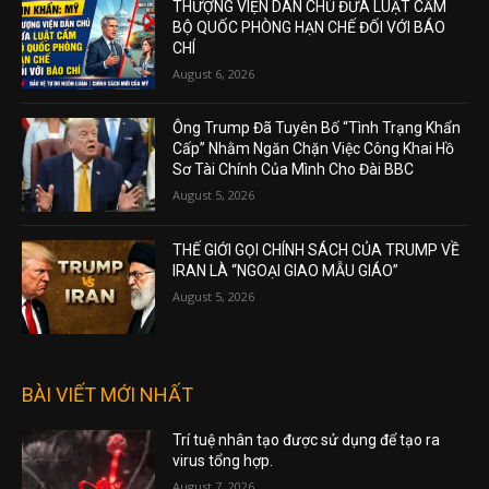
THƯỢNG VIỆN DÂN CHỦ ĐƯA LUẬT CẤM
BỘ QUỐC PHÒNG HẠN CHẾ ĐỐI VỚI BÁO
CHÍ
August 6, 2026
Ông Trump Đã Tuyên Bố “Tình Trạng Khẩn
Cấp” Nhằm Ngăn Chặn Việc Công Khai Hồ
Sơ Tài Chính Của Mình Cho Đài BBC
August 5, 2026
THẾ GIỚI GỌI CHÍNH SÁCH CỦA TRUMP VỀ
IRAN LÀ “NGOẠI GIAO MẪU GIÁO”
August 5, 2026
BÀI VIẾT MỚI NHẤT
Trí tuệ nhân tạo được sử dụng để tạo ra
virus tổng hợp.
August 7, 2026