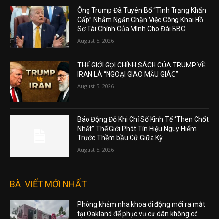
Ông Trump Đã Tuyên Bố “Tình Trạng Khẩn
Cấp” Nhằm Ngăn Chặn Việc Công Khai Hồ
Sơ Tài Chính Của Mình Cho Đài BBC
August 5, 2026
THẾ GIỚI GỌI CHÍNH SÁCH CỦA TRUMP VỀ
IRAN LÀ “NGOẠI GIAO MẪU GIÁO”
August 5, 2026
Báo Động Đỏ Khi Chỉ Số Kinh Tế “Then Chốt
Nhất” Thế Giới Phát Tín Hiệu Nguy Hiểm
Trước Thềm bầu Cử Giữa Kỳ
August 5, 2026
BÀI VIẾT MỚI NHẤT
Phòng khám nha khoa di động mới ra mắt
tại Oakland để phục vụ cư dân không có