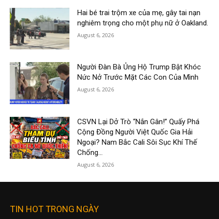
Hai bé trai trộm xe của mẹ, gây tai nạn
nghiêm trọng cho một phụ nữ ở Oakland.
August 6, 2026
Người Đàn Bà Ủng Hộ Trump Bật Khóc
Nức Nở Trước Mặt Các Con Của Mình
August 6, 2026
CSVN Lại Dở Trò “Nắn Gân!” Quấy Phá
Cộng Đồng Người Việt Quốc Gia Hải
Ngoại? Nam Bắc Cali Sôi Sục Khí Thế
Chống...
August 6, 2026
TIN HOT TRONG NGÀY