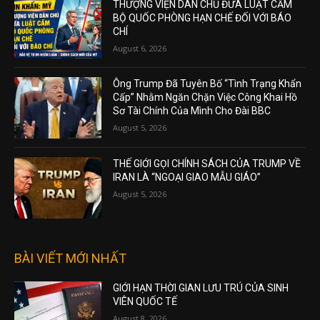
THƯỢNG VIỆN DÂN CHỦ ĐƯA LUẬT CẤM
BỘ QUỐC PHÒNG HẠN CHẾ ĐỐI VỚI BÁO
CHÍ
August 6, 2026
Ông Trump Đã Tuyên Bố “Tình Trạng Khẩn
Cấp” Nhằm Ngăn Chặn Việc Công Khai Hồ
Sơ Tài Chính Của Mình Cho Đài BBC
August 5, 2026
THẾ GIỚI GỌI CHÍNH SÁCH CỦA TRUMP VỀ
IRAN LÀ “NGOẠI GIAO MẪU GIÁO”
August 5, 2026
BÀI VIẾT MỚI NHẤT
GIỚI HẠN THỜI GIAN LƯU TRÚ CỦA SINH
VIÊN QUỐC TẾ
August 8, 2026