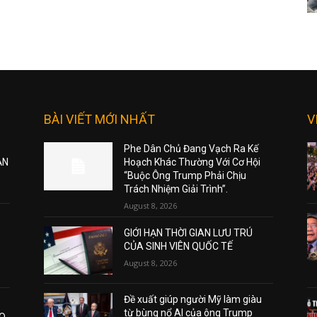
BÀI VIẾT MỚI NHẤT
V
Phe Dân Chủ Đang Vạch Ra Kế
ẠN
Hoạch Khác Thường Với Cơ Hội
“Buộc Ông Trump Phải Chịu
Trách Nhiệm Giải Trình”.
August 8, 2026
GIỚI HẠN THỜI GIAN LƯU TRÚ
CỦA SINH VIÊN QUỐC TẾ
August 8, 2026
Đề xuất giúp người Mỹ làm giàu
từ bùng nổ AI của ông Trump