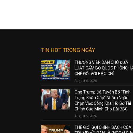
TIN HOT TRONG NGÀY
THƯỢNG VIỆN DÂN CHỦ ĐƯA
LUẬT CẤM BỘ QUỐC PHÒNG H
CHẾ ĐỐI VỚI BÁO CHÍ
August 6, 2026
Ông Trump Đã Tuyên Bố “Tình
Trạng Khẩn Cấp” Nhằm Ngăn
Chặn Việc Công Khai Hồ Sơ Tài
Chính Của Mình Cho Đài BBC
August 5, 2026
THẾ GIỚI GỌI CHÍNH SÁCH CỦA