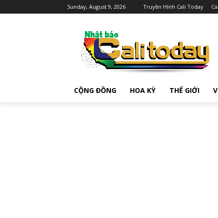
Sunday, August 9, 2026
Truyền Hình Cali Today
Ca
CỘNG ĐỒNG
HOA KỲ
THẾ GIỚI
V