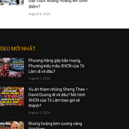
đẩy cuộc khủng hoảng lên đỉnh
điểm?
August 8, 2026
IDEO MỚI NHẤT
Phương Hằng gây bão mạng,
Phường kiểu mẫu XHCN của Tô
Lâm đi về đâu?
August 7, 2026
Vụ án tham nhũng Sheng Thao –
David Duong đi về đâu? Mô hình
XHCN của Tô Lâm bao giờ sẽ
thành?
August 5, 2026
Khủng hoảng kim cương vàng