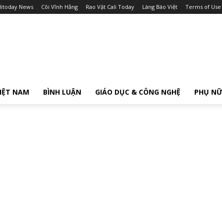
litoday News
Cõi Vĩnh Hằng
Rao Vặt Cali Today
Làng Báo Việt
Terms of Use
IỆT NAM
BÌNH LUẬN
GIÁO DỤC & CÔNG NGHỆ
PHỤ N