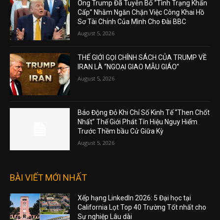
Ông Trump Đã Tuyên Bố “Tình Trạng Khẩn
Cấp” Nhằm Ngăn Chặn Việc Công Khai Hồ
Sơ Tài Chính Của Mình Cho Đài BBC
August 5, 2026
THẾ GIỚI GỌI CHÍNH SÁCH CỦA TRUMP VỀ
IRAN LÀ “NGOẠI GIAO MẪU GIÁO”
August 5, 2026
Báo Động Đỏ Khi Chỉ Số Kinh Tế “Then Chốt
Nhất” Thế Giới Phát Tín Hiệu Nguy Hiểm
Trước Thềm bầu Cử Giữa Kỳ
August 5, 2026
BÀI VIẾT MỚI NHẤT
Xếp hạng LinkedIn 2026: 5 Đại học tại
California Lọt Top 40 Trường Tốt nhất cho
Sự nghiệp Lâu dài