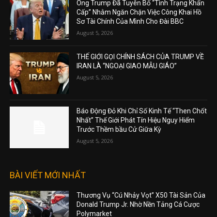
Ông Trump Đã Tuyên Bố “Tình Trạng Khẩn
Cấp” Nhằm Ngăn Chặn Việc Công Khai Hồ
Sơ Tài Chính Của Mình Cho Đài BBC
August 5, 2026
THẾ GIỚI GỌI CHÍNH SÁCH CỦA TRUMP VỀ
IRAN LÀ “NGOẠI GIAO MẪU GIÁO”
August 5, 2026
Báo Động Đỏ Khi Chỉ Số Kinh Tế “Then Chốt
Nhất” Thế Giới Phát Tín Hiệu Nguy Hiểm
Trước Thềm bầu Cử Giữa Kỳ
August 5, 2026
BÀI VIẾT MỚI NHẤT
Thương Vụ “Cú Nhảy Vọt” X50 Tài Sản Của
Donald Trump Jr. Nhờ Nền Tảng Cá Cược
Polymarket