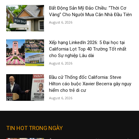
Bất Động Sản Mỹ Đảo Chiều: “Thời Cơ
Vàng” Cho Người Mua Căn Nhà Đầu Tiên
August 6, 2026
Xếp hạng LinkedIn 2026: 5 Đại học tại
California Lọt Top 40 Trường Tốt nhất
cho Sự nghiệp Lâu dài
August 6, 2026
Bầu cử Thống đốc California: Steve
Hilton cáo buộc Xavier Becerra gây nguy
hiểm cho trẻ di cư
August 6, 2026
TIN HOT TRONG NGÀY