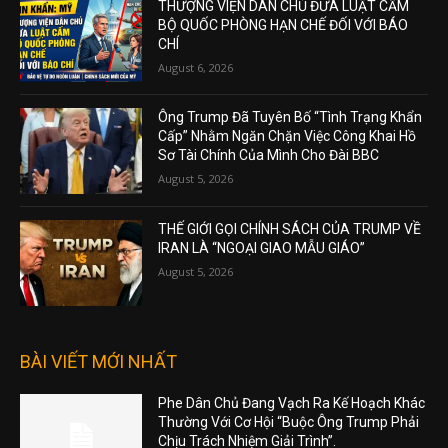
THƯỢNG VIỆN DÂN CHỦ ĐƯA LUẬT CẤM
BỘ QUỐC PHÒNG HẠN CHẾ ĐỐI VỚI BÁO
CHÍ
August 6, 2026
Ông Trump Đã Tuyên Bố “Tình Trạng Khẩn
Cấp” Nhằm Ngăn Chặn Việc Công Khai Hồ
Sơ Tài Chính Của Mình Cho Đài BBC
August 5, 2026
THẾ GIỚI GỌI CHÍNH SÁCH CỦA TRUMP VỀ
IRAN LÀ “NGOẠI GIAO MẪU GIÁO”
August 5, 2026
BÀI VIẾT MỚI NHẤT
Phe Dân Chủ Đang Vạch Ra Kế Hoạch Khác
Thường Với Cơ Hội “Buộc Ông Trump Phải
Chịu Trách Nhiệm Giải Trình”.