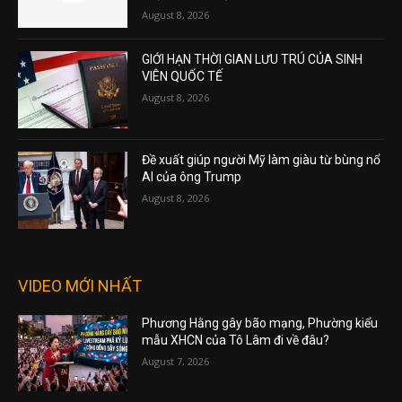
August 8, 2026
GIỚI HẠN THỜI GIAN LƯU TRÚ CỦA SINH
VIÊN QUỐC TẾ
August 8, 2026
Đề xuất giúp người Mỹ làm giàu từ bùng nổ
AI của ông Trump
August 8, 2026
VIDEO MỚI NHẤT
Phương Hằng gây bão mạng, Phường kiểu
mẫu XHCN của Tô Lâm đi về đâu?
August 7, 2026