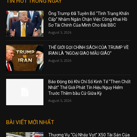
TIN HOT TRONG NGÀY
Ông Trump Đã Tuyên Bố “Tình Trạng Khẩn
Cấp” Nhằm Ngăn Chặn Việc Công Khai Hồ
Sơ Tài Chính Của Mình Cho Đài BBC
August 5, 2026
THẾ GIỚI GỌI CHÍNH SÁCH CỦA TRUMP VỀ
IRAN LÀ “NGOẠI GIAO MẪU GIÁO”
August 5, 2026
Báo Động Đỏ Khi Chỉ Số Kinh Tế “Then Chốt
Nhất” Thế Giới Phát Tín Hiệu Nguy Hiểm
Trước Thềm bầu Cử Giữa Kỳ
August 5, 2026
BÀI VIẾT MỚI NHẤT
Thương Vụ “Cú Nhảy Vọt” X50 Tài Sản Của