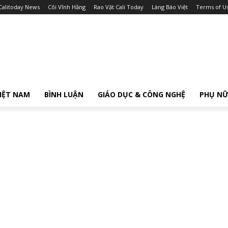
Calitoday News
Cõi Vĩnh Hằng
Rao Vặt Cali Today
Làng Báo Việt
Terms of U
IỆT NAM
BÌNH LUẬN
GIÁO DỤC & CÔNG NGHỆ
PHỤ N