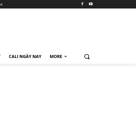
se
Ữ
CALI NGÀY NAY
MORE