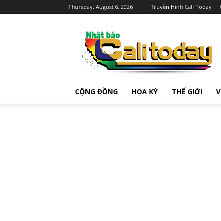
Thursday, August 6, 2026
Truyền Hình Cali Today
CỘNG ĐỒNG
HOA KỲ
THẾ GIỚI
V