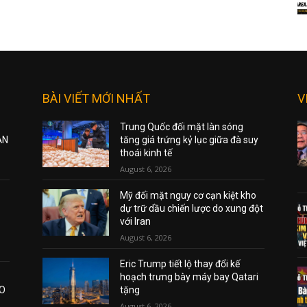
BÀI VIẾT MỚI NHẤT
V
Trung Quốc đối mặt làn sóng
ẠN
tăng giá trứng kỷ lục giữa đà suy
thoái kinh tế
August 6, 2026
Mỹ đối mặt nguy cơ cạn kiệt kho
dự trữ dầu chiến lược do xung đột
với Iran
August 6, 2026
Eric Trump tiết lộ thay đổi kế
hoạch trưng bày máy bay Qatari
AO
tặng
August 6, 2026