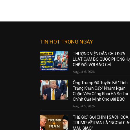
TIN HOT TRONG NGÀY
THƯỢNG VIỆN DÂN CHỦ ĐƯA
LUẬT CẤM BỘ QUỐC PHÒNG H
CHẾ ĐỐI VỚI BÁO CHÍ
August 6, 2026
Ông Trump Đã Tuyên Bố “Tình
Trạng Khẩn Cấp” Nhằm Ngăn
Chặn Việc Công Khai Hồ Sơ Tài
Chính Của Mình Cho Đài BBC
August 5, 2026
THẾ GIỚI GỌI CHÍNH SÁCH CỦA
TRUMP VỀ IRAN LÀ “NGOẠI GI
MẪU GIÁO”