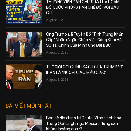
THƯỢNG VIỆN DÂN CHỦ ĐƯA LUẬT CẤM
BỘ QUỐC PHÒNG HẠN CHẾ ĐỐI VỚI BÁO
CHÍ
August 6, 2026
Ông Trump Đã Tuyên Bố “Tình Trạng Khẩn
Cấp” Nhằm Ngăn Chặn Việc Công Khai Hồ
Sơ Tài Chính Của Mình Cho Đài BBC
August 5, 2026
THẾ GIỚI GỌI CHÍNH SÁCH CỦA TRUMP VỀ
IRAN LÀ “NGOẠI GIAO MẪU GIÁO”
August 5, 2026
BÀI VIẾT MỚI NHẤT
Bàn cờ địa chính trị Ceuta: Vì sao tình báo
Trung Quốc nghi ngờ Mossad đứng sau
khủng hoảng di cư?