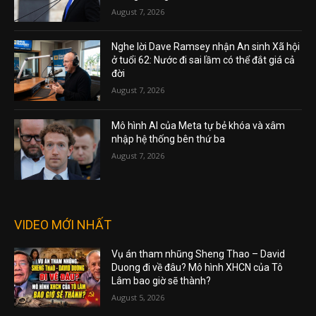
August 7, 2026
Nghe lời Dave Ramsey nhận An sinh Xã hội
ở tuổi 62: Nước đi sai lầm có thể đắt giá cả
đời
August 7, 2026
Mô hình AI của Meta tự bẻ khóa và xâm
nhập hệ thống bên thứ ba
August 7, 2026
VIDEO MỚI NHẤT
Vụ án tham nhũng Sheng Thao – David
Duong đi về đâu? Mô hình XHCN của Tô
Lâm bao giờ sẽ thành?
August 5, 2026