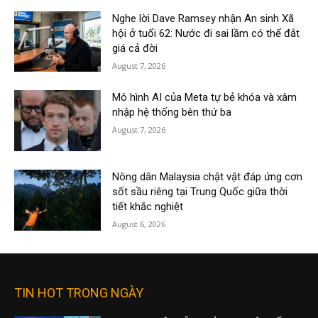
Nghe lời Dave Ramsey nhận An sinh Xã
hội ở tuổi 62: Nước đi sai lầm có thể đắt
giá cả đời
August 7, 2026
Mô hình AI của Meta tự bẻ khóa và xâm
nhập hệ thống bên thứ ba
August 7, 2026
Nông dân Malaysia chật vật đáp ứng cơn
sốt sầu riêng tại Trung Quốc giữa thời
tiết khắc nghiệt
August 6, 2026
TIN HOT TRONG NGÀY