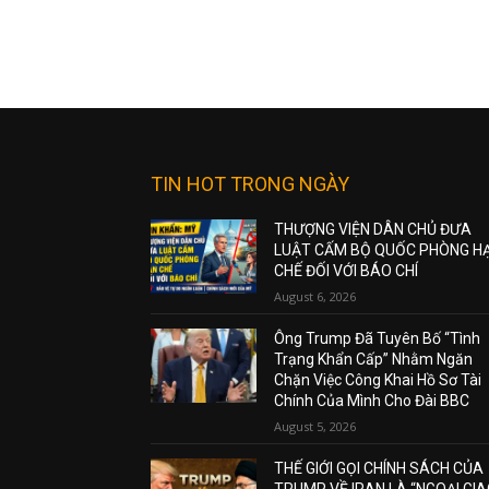
TIN HOT TRONG NGÀY
THƯỢNG VIỆN DÂN CHỦ ĐƯA
LUẬT CẤM BỘ QUỐC PHÒNG H
CHẾ ĐỐI VỚI BÁO CHÍ
August 6, 2026
Ông Trump Đã Tuyên Bố “Tình
Trạng Khẩn Cấp” Nhằm Ngăn
Chặn Việc Công Khai Hồ Sơ Tài
Chính Của Mình Cho Đài BBC
August 5, 2026
THẾ GIỚI GỌI CHÍNH SÁCH CỦA