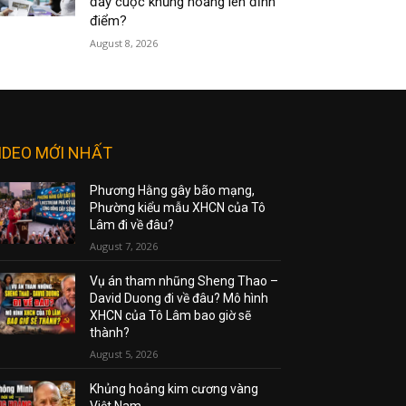
đẩy cuộc khủng hoảng lên đỉnh
điểm?
August 8, 2026
IDEO MỚI NHẤT
Phương Hằng gây bão mạng,
Phường kiểu mẫu XHCN của Tô
Lâm đi về đâu?
August 7, 2026
Vụ án tham nhũng Sheng Thao –
David Duong đi về đâu? Mô hình
XHCN của Tô Lâm bao giờ sẽ
thành?
August 5, 2026
Khủng hoảng kim cương vàng