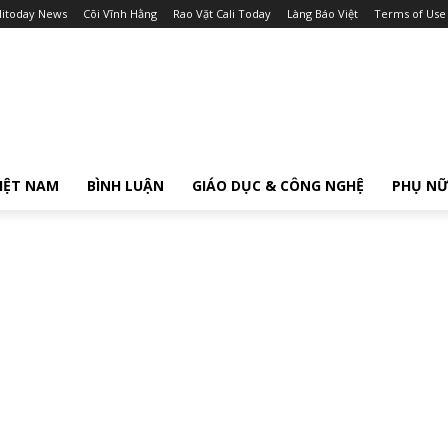
litoday News
Cõi Vĩnh Hằng
Rao Vặt Cali Today
Làng Báo Việt
Terms of Use
IỆT NAM
BÌNH LUẬN
GIÁO DỤC & CÔNG NGHỆ
PHỤ N