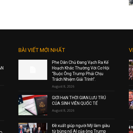
BÀI VIẾT MỚI NHẤT
V
Phe Dân Chủ Đang Vạch Ra Kế
ẠN
Hoạch Khác Thường Với Cơ Hội
“Buộc Ông Trump Phải Chịu
Trách Nhiệm Giải Trình”.
August 8, 2026
GIỚI HẠN THỜI GIAN LƯU TRÚ
CỦA SINH VIÊN QUỐC TẾ
August 8, 2026
Đề xuất giúp người Mỹ làm giàu
từ bùng nổ AI của ông Trump