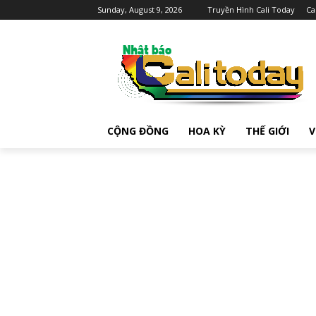
Sunday, August 9, 2026
Truyền Hình Cali Today
Ca
CỘNG ĐỒNG
HOA KỲ
THẾ GIỚI
V