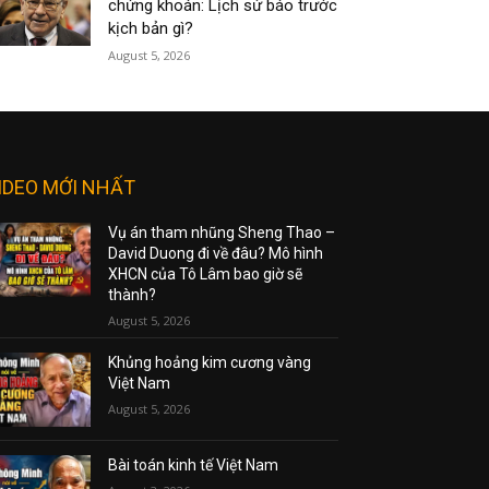
chứng khoán: Lịch sử báo trước
kịch bản gì?
August 5, 2026
IDEO MỚI NHẤT
Vụ án tham nhũng Sheng Thao –
David Duong đi về đâu? Mô hình
XHCN của Tô Lâm bao giờ sẽ
thành?
August 5, 2026
Khủng hoảng kim cương vàng
Việt Nam
August 5, 2026
Bài toán kinh tế Việt Nam