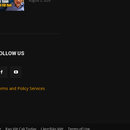
August 3, 2026
OLLOW US
rms and Policy Services
g
Rao Vặt Cali Today
Làng Báo Việt
Terms of Use