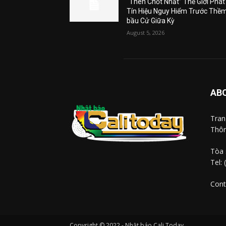
“Then Chốt Nhất” Thế Giới Phát
Tín Hiệu Nguy Hiểm Trước Thề
bầu Cử Giữa Kỳ
August 5, 2026
AB
Tra
Thôn
Tòa 
Tel:
Cont
Copyright © 2022 - Nhật báo Cali Today