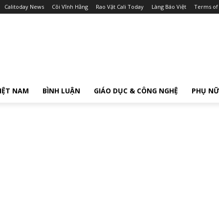
Calitoday News
Cõi Vĩnh Hằng
Rao Vặt Cali Today
Làng Báo Việt
Terms of
IỆT NAM
BÌNH LUẬN
GIÁO DỤC & CÔNG NGHỆ
PHỤ N