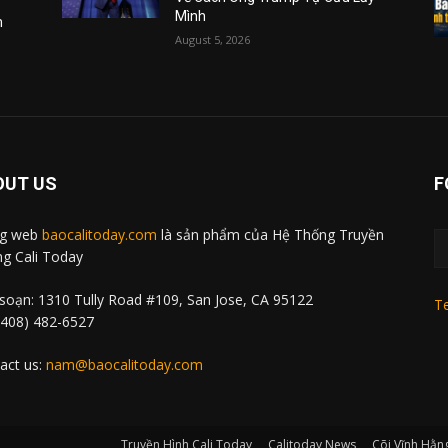
Mình
m
August 5, 2026
OUT US
F
ng web
baocalitoday.com
là sản phẩm của Hệ Thống Truyền
g Cali Today
soạn: 1310 Tully Road #109, San Jose, CA 95122
Te
 (408) 482-6527
act us:
nam@baocalitoday.com
Truyền Hình Cali Today
Calitoday News
Cõi Vĩnh Hằn