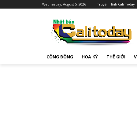
Wednesday, August 5, 2026
Truyền Hình Cali Today
CỘNG ĐỒNG
HOA KỲ
THẾ GIỚI
V