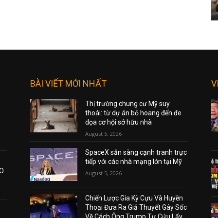
BÀI VIẾT MỚI NHẤT
V
Thị trường chung cư Mỹ suy
thoái: từ dự án bỏ hoang đến đe
dọa cơ hội sở hữu nhà
August 5, 2026
SpaceX sẵn sàng cạnh tranh trực
tiếp với các nhà mạng lớn tại Mỹ
AO
August 5, 2026
Chiến Lược Gia Kỳ Cựu Và Huyền
Thoại Đưa Ra Giả Thuyết Gây Sốc
Về Cách Ông Trump Tự Cứu Lấy