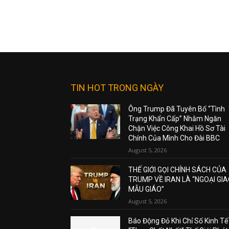
TIN HOT TRONG NGÀY
Ông Trump Đã Tuyên Bố “Tình
Trạng Khẩn Cấp” Nhằm Ngăn
Chặn Việc Công Khai Hồ Sơ Tài
Chính Của Mình Cho Đài BBC
August 5, 2026
THẾ GIỚI GỌI CHÍNH SÁCH CỦA
TRUMP VỀ IRAN LÀ “NGOẠI GI
MẪU GIÁO”
August 5, 2026
Báo Động Đỏ Khi Chỉ Số Kinh Tế