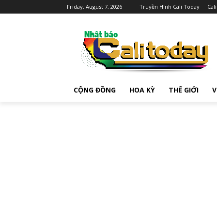
Friday, August 7, 2026
Truyền Hình Cali Today
Cal
CỘNG ĐỒNG
HOA KỲ
THẾ GIỚI
V