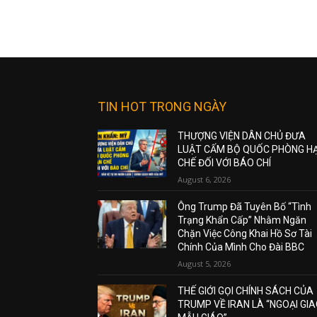
TIN HOT TRONG NGÀY
THƯỢNG VIỆN DÂN CHỦ ĐƯA
LUẬT CẤM BỘ QUỐC PHÒNG H
CHẾ ĐỐI VỚI BÁO CHÍ
August 6, 2026
Ông Trump Đã Tuyên Bố “Tình
Trạng Khẩn Cấp” Nhằm Ngăn
Chặn Việc Công Khai Hồ Sơ Tài
Chính Của Mình Cho Đài BBC
August 5, 2026
THẾ GIỚI GỌI CHÍNH SÁCH CỦA
TRUMP VỀ IRAN LÀ “NGOẠI GI