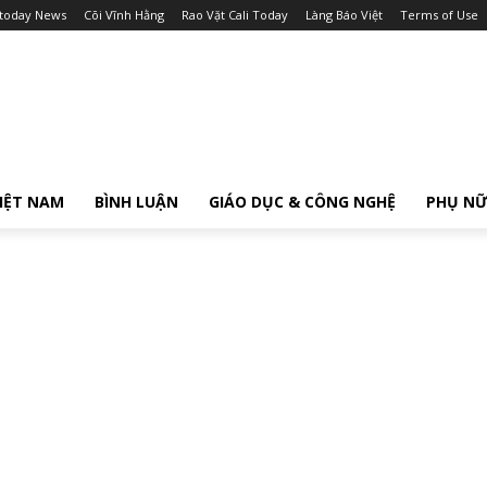
itoday News
Cõi Vĩnh Hằng
Rao Vặt Cali Today
Làng Báo Việt
Terms of Use
IỆT NAM
BÌNH LUẬN
GIÁO DỤC & CÔNG NGHỆ
PHỤ N