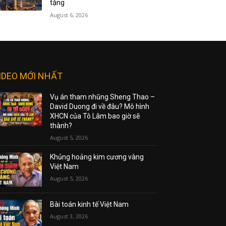
tặng
August 6, 2026
IDEO MỚI NHẤT
Vụ án tham nhũng Sheng Thao –
David Duong đi về đâu? Mô hình
XHCN của Tô Lâm bao giờ sẽ
thành?
August 5, 2026
Khủng hoảng kim cương vàng
Việt Nam
August 5, 2026
Bài toán kinh tế Việt Nam
August 3, 2026