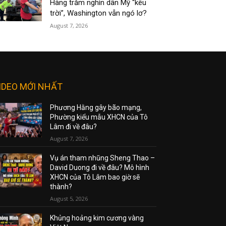
Hàng trăm nghìn dân Mỹ “kêu
trời”, Washington vẫn ngó lơ?
August 7, 2026
IDEO MỚI NHẤT
Phương Hằng gây bão mạng,
Phường kiểu mẫu XHCN của Tô
Lâm đi về đâu?
August 7, 2026
Vụ án tham nhũng Sheng Thao –
David Duong đi về đâu? Mô hình
XHCN của Tô Lâm bao giờ sẽ
thành?
August 5, 2026
Khủng hoảng kim cương vàng