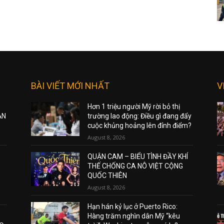
BÀI VIẾT MỚI NHẤT
V
Hơn 1 triệu người Mỹ rời bỏ thị
ẠN
trường lao động: Điều gì đang đẩy
cuộc khủng hoảng lên đỉnh điểm?
August 8, 2026
QUẬN CAM – BIỂU TÌNH ĐẦY KHÍ
THẾ CHỐNG CA NÔ VIỆT CỘNG
QUỐC THIÊN
August 8, 2026
Hạn hán kỷ lục ở Puerto Rico:
Hàng trăm nghìn dân Mỹ “kêu