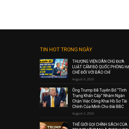
TIN HOT TRONG NGÀY
THƯỢNG VIỆN DÂN CHỦ ĐƯA
LUẬT CẤM BỘ QUỐC PHÒNG H
CHẾ ĐỐI VỚI BÁO CHÍ
August 6, 2026
Ông Trump Đã Tuyên Bố “Tình
Trạng Khẩn Cấp” Nhằm Ngăn
Chặn Việc Công Khai Hồ Sơ Tài
Chính Của Mình Cho Đài BBC
August 5, 2026
THẾ GIỚI GỌI CHÍNH SÁCH CỦA