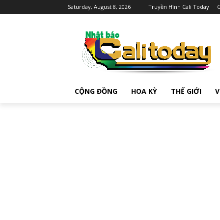
Saturday, August 8, 2026
Truyền Hình Cali Today
C
CỘNG ĐỒNG
HOA KỲ
THẾ GIỚI
V