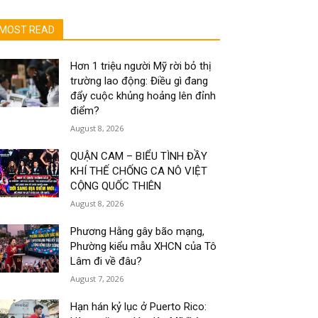
MOST READ
Hơn 1 triệu người Mỹ rời bỏ thị
trường lao động: Điều gì đang
đẩy cuộc khủng hoảng lên đỉnh
điểm?
August 8, 2026
QUẬN CAM – BIỂU TÌNH ĐẦY
KHÍ THẾ CHỐNG CA NÔ VIỆT
CỘNG QUỐC THIÊN
August 8, 2026
Phương Hằng gây bão mạng,
Phường kiểu mẫu XHCN của Tô
Lâm đi về đâu?
August 7, 2026
Hạn hán kỷ lục ở Puerto Rico: