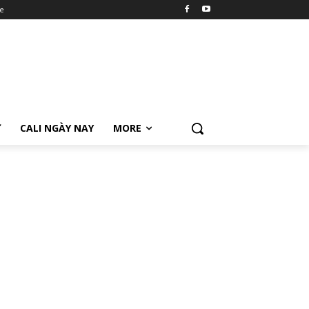
e
Ữ
CALI NGÀY NAY
MORE