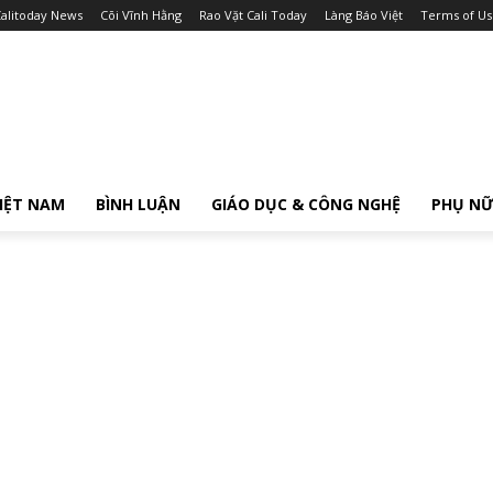
alitoday News
Cõi Vĩnh Hằng
Rao Vặt Cali Today
Làng Báo Việt
Terms of Us
IỆT NAM
BÌNH LUẬN
GIÁO DỤC & CÔNG NGHỆ
PHỤ N