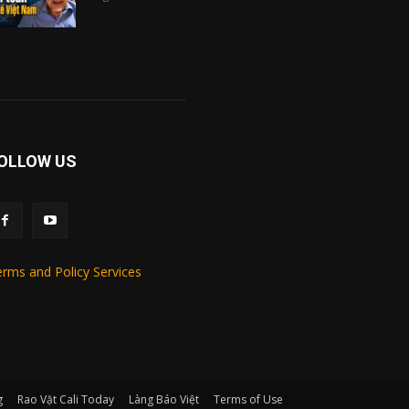
OLLOW US
rms and Policy Services
g
Rao Vặt Cali Today
Làng Báo Việt
Terms of Use