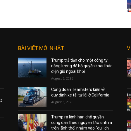
BÀI VIẾT MỚI NHẤT
V
Trump trả tiền cho một công ty
năng lượng để bỏ quyền khai thác
điện gió ngoài khơi
August 6, 2026
Công đoàn Teamsters kiện về
quy định xe tải tự lái ở California
AO
August 6, 2026
Trump ra lệnh hạn chế quyền
công dân theo nguyên tắc sinh ra
trên lãnh thổ, nhắm vào “du lịch