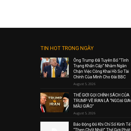
TIN HOT TRONG NGÀY
Ông Trump Đã Tuyên Bố “Tình
Trạng Khẩn Cấp” Nhằm Ngăn
Chặn Việc Công Khai Hồ Sơ Tài
Chính Của Mình Cho Đài BBC
August 5, 2026
THẾ GIỚI GỌI CHÍNH SÁCH CỦA
TRUMP VỀ IRAN LÀ “NGOẠI GI
MẪU GIÁO”
August 5, 2026
Báo Động Đỏ Khi Chỉ Số Kinh Tế
“Then Chốt Nhất” Thế Giới Phát