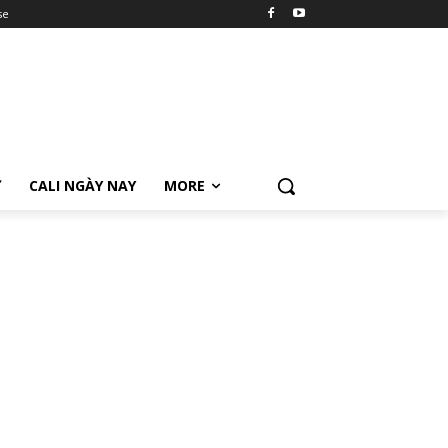
se
Ữ
CALI NGÀY NAY
MORE