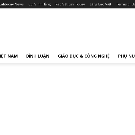
Calitoday News
Cõi Vĩnh Hằng
Rao Vặt Cali Today
Làng Báo Việt
Terms of U
IỆT NAM
BÌNH LUẬN
GIÁO DỤC & CÔNG NGHỆ
PHỤ N