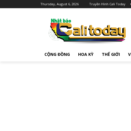
Thursday, August 6, 2026
Truyền Hình Cali Today
CỘNG ĐỒNG
HOA KỲ
THẾ GIỚI
V