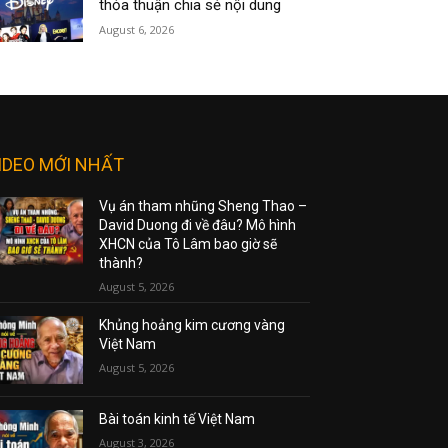
thỏa thuận chia sẻ nội dung
August 6, 2026
IDEO MỚI NHẤT
Vụ án tham nhũng Sheng Thao –
David Duong đi về đâu? Mô hình
XHCN của Tô Lâm bao giờ sẽ
thành?
August 5, 2026
Khủng hoảng kim cương vàng
Việt Nam
August 5, 2026
Bài toán kinh tế Việt Nam
August 3, 2026