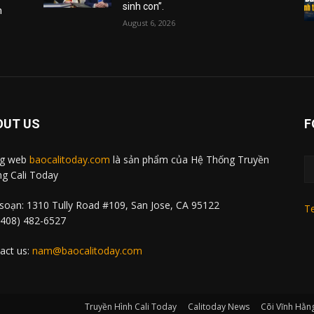
sinh con”.
m
August 6, 2026
OUT US
F
ng web
baocalitoday.com
là sản phẩm của Hệ Thống Truyền
g Cali Today
soạn: 1310 Tully Road #109, San Jose, CA 95122
Te
 (408) 482-6527
act us:
nam@baocalitoday.com
Truyền Hình Cali Today
Calitoday News
Cõi Vĩnh Hằn