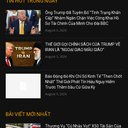
TIN HOT TRONG NGÀY
Ông Trump Đã Tuyên Bố “Tình Trạng Khẩn
Cấp” Nhằm Ngăn Chặn Việc Công Khai Hồ
Sơ Tài Chính Của Mình Cho Đài BBC
August 5, 2026
THẾ GIỚI GỌI CHÍNH SÁCH CỦA TRUMP VỀ
IRAN LÀ “NGOẠI GIAO MẪU GIÁO”
August 5, 2026
Báo Động Đỏ Khi Chỉ Số Kinh Tế “Then Chốt
Nhất” Thế Giới Phát Tín Hiệu Nguy Hiểm
Trước Thềm bầu Cử Giữa Kỳ
August 5, 2026
BÀI VIẾT MỚI NHẤT
Thương Vụ “Cú Nhảy Vọt” X50 Tài Sản Của