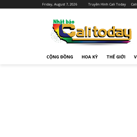
Friday, August 7, 2026
Truyền Hình Cali Today
Cal
CỘNG ĐỒNG
HOA KỲ
THẾ GIỚI
V