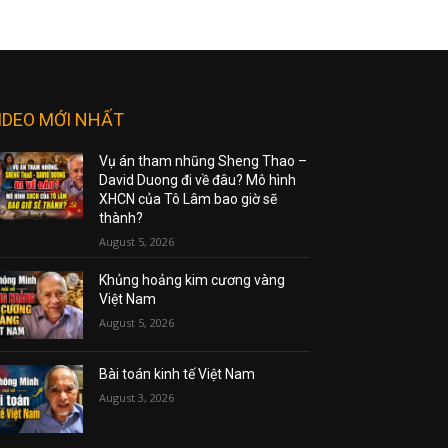
IDEO MỚI NHẤT
Vụ án tham nhũng Sheng Thao –
David Duong đi về đâu? Mô hình
XHCN của Tô Lâm bao giờ sẽ
thành?
August 5, 2026
Khủng hoảng kim cương vàng
Việt Nam
August 5, 2026
Bài toán kinh tế Việt Nam
August 3, 2026