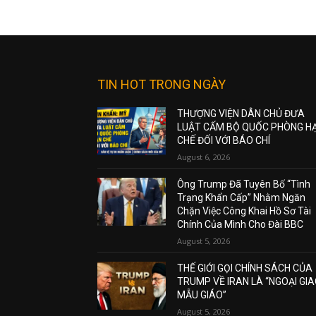
TIN HOT TRONG NGÀY
THƯỢNG VIỆN DÂN CHỦ ĐƯA
LUẬT CẤM BỘ QUỐC PHÒNG H
CHẾ ĐỐI VỚI BÁO CHÍ
August 6, 2026
Ông Trump Đã Tuyên Bố “Tình
Trạng Khẩn Cấp” Nhằm Ngăn
Chặn Việc Công Khai Hồ Sơ Tài
Chính Của Mình Cho Đài BBC
August 5, 2026
THẾ GIỚI GỌI CHÍNH SÁCH CỦA
TRUMP VỀ IRAN LÀ “NGOẠI GI
MẪU GIÁO”
August 5, 2026