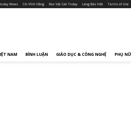
itoday News
Cõi Vĩnh Hằng
Rao Vặt Cali Today
Làng Báo Việt
Terms of Use
IỆT NAM
BÌNH LUẬN
GIÁO DỤC & CÔNG NGHỆ
PHỤ N