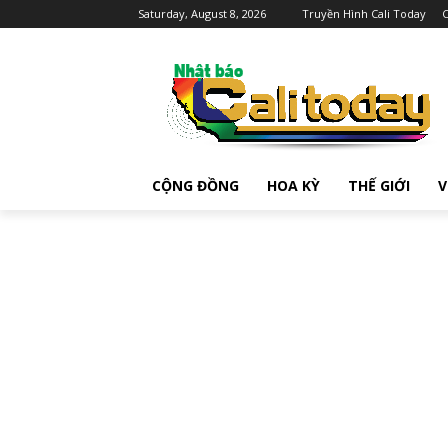
Saturday, August 8, 2026
Truyền Hình Cali Today
C
CỘNG ĐỒNG
HOA KỲ
THẾ GIỚI
V