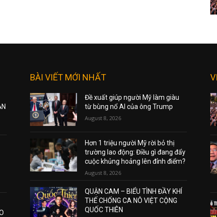
BÀI VIẾT MỚI NHẤT
V
Đề xuất giúp người Mỹ làm giàu
ẠN
từ bùng nổ AI của ông Trump
August 8, 2026
Hơn 1 triệu người Mỹ rời bỏ thị
trường lao động: Điều gì đang đẩy
cuộc khủng hoảng lên đỉnh điểm?
August 8, 2026
QUẬN CAM – BIỂU TÌNH ĐẦY KHÍ
THẾ CHỐNG CA NÔ VIỆT CỘNG
QUỐC THIÊN
AO