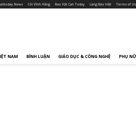
alitoday News
Cõi Vĩnh Hằng
Rao Vặt Cali Today
Làng Báo Việt
Terms of Us
IỆT NAM
BÌNH LUẬN
GIÁO DỤC & CÔNG NGHỆ
PHỤ N