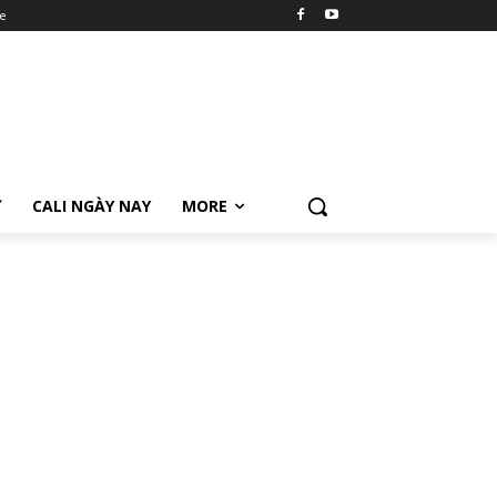
e
Ữ
CALI NGÀY NAY
MORE