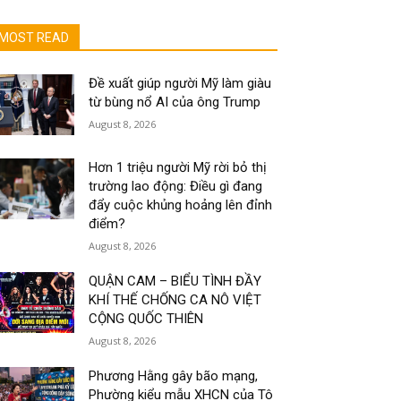
MOST READ
Đề xuất giúp người Mỹ làm giàu
từ bùng nổ AI của ông Trump
August 8, 2026
Hơn 1 triệu người Mỹ rời bỏ thị
trường lao động: Điều gì đang
đẩy cuộc khủng hoảng lên đỉnh
điểm?
August 8, 2026
QUẬN CAM – BIỂU TÌNH ĐẦY
KHÍ THẾ CHỐNG CA NÔ VIỆT
CỘNG QUỐC THIÊN
August 8, 2026
Phương Hằng gây bão mạng,
Phường kiểu mẫu XHCN của Tô