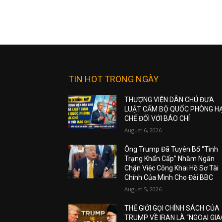
TIN HOT TRONG NGÀY
THƯỢNG VIỆN DÂN CHỦ ĐƯA
LUẬT CẤM BỘ QUỐC PHÒNG H
CHẾ ĐỐI VỚI BÁO CHÍ
August 6, 2026
Ông Trump Đã Tuyên Bố “Tình
Trạng Khẩn Cấp” Nhằm Ngăn
Chặn Việc Công Khai Hồ Sơ Tài
Chính Của Mình Cho Đài BBC
August 5, 2026
THẾ GIỚI GỌI CHÍNH SÁCH CỦA
TRUMP VỀ IRAN LÀ “NGOẠI GI