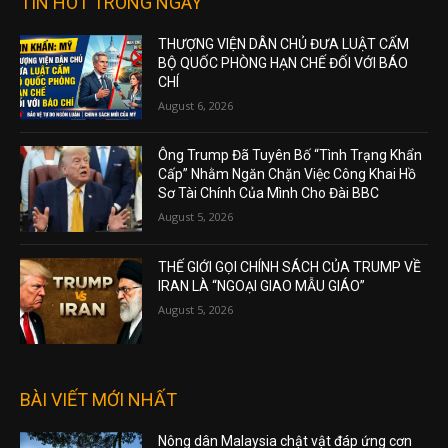
TIN HOT TRONG NGÀY
THƯỢNG VIỆN DÂN CHỦ ĐƯA LUẬT CẤM
BỘ QUỐC PHÒNG HẠN CHẾ ĐỐI VỚI BÁO
CHÍ
August 6, 2026
Ông Trump Đã Tuyên Bố “Tình Trạng Khẩn
Cấp” Nhằm Ngăn Chặn Việc Công Khai Hồ
Sơ Tài Chính Của Mình Cho Đài BBC
August 5, 2026
THẾ GIỚI GỌI CHÍNH SÁCH CỦA TRUMP VỀ
IRAN LÀ “NGOẠI GIAO MẪU GIÁO”
August 5, 2026
BÀI VIẾT MỚI NHẤT
Nông dân Malaysia chật vật đáp ứng cơn