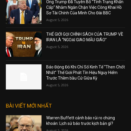
Ông Trump Đã Tuyên Bố “Tình Trạng Khẩn
Cấp” Nhằm Ngăn Chặn Việc Công Khai Hồ
Sơ Tài Chính Của Mình Cho Đài BBC
August 5, 2026
THẾ GIỚI GỌI CHÍNH SÁCH CỦA TRUMP VỀ
IRAN LÀ “NGOẠI GIAO MẪU GIÁO”
August 5, 2026
Báo Động Đỏ Khi Chỉ Số Kinh Tế “Then Chốt
Nhất” Thế Giới Phát Tín Hiệu Nguy Hiểm
Trước Thềm bầu Cử Giữa Kỳ
August 5, 2026
BÀI VIẾT MỚI NHẤT
Warren Buffett cảnh báo rủi ro chứng
khoán: Lịch sử báo trước kịch bản gì?
August 5, 2026