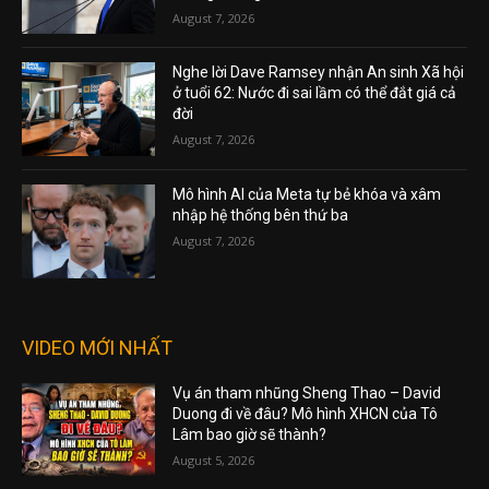
August 7, 2026
Nghe lời Dave Ramsey nhận An sinh Xã hội
ở tuổi 62: Nước đi sai lầm có thể đắt giá cả
đời
August 7, 2026
Mô hình AI của Meta tự bẻ khóa và xâm
nhập hệ thống bên thứ ba
August 7, 2026
VIDEO MỚI NHẤT
Vụ án tham nhũng Sheng Thao – David
Duong đi về đâu? Mô hình XHCN của Tô
Lâm bao giờ sẽ thành?
August 5, 2026