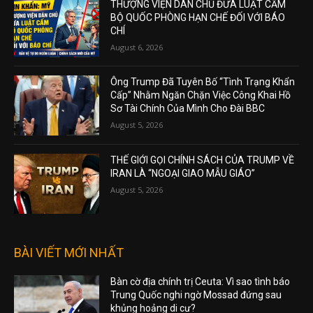
THƯỢNG VIỆN DÂN CHỦ ĐƯA LUẬT CẤM
BỘ QUỐC PHÒNG HẠN CHẾ ĐỐI VỚI BÁO
CHÍ
August 6, 2026
Ông Trump Đã Tuyên Bố “Tình Trạng Khẩn
Cấp” Nhằm Ngăn Chặn Việc Công Khai Hồ
Sơ Tài Chính Của Mình Cho Đài BBC
August 5, 2026
THẾ GIỚI GỌI CHÍNH SÁCH CỦA TRUMP VỀ
IRAN LÀ “NGOẠI GIAO MẪU GIÁO”
August 5, 2026
BÀI VIẾT MỚI NHẤT
Bàn cờ địa chính trị Ceuta: Vì sao tình báo
Trung Quốc nghi ngờ Mossad đứng sau
khủng hoảng di cư?