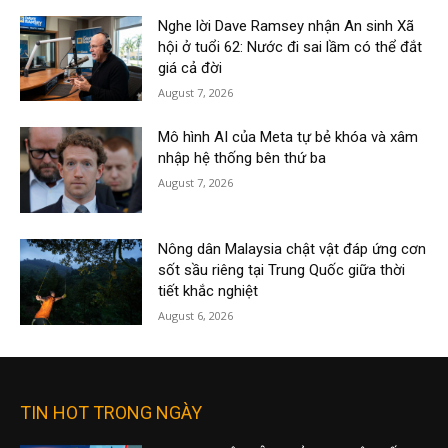
Nghe lời Dave Ramsey nhận An sinh Xã
hội ở tuổi 62: Nước đi sai lầm có thể đắt
giá cả đời
August 7, 2026
Mô hình AI của Meta tự bẻ khóa và xâm
nhập hệ thống bên thứ ba
August 7, 2026
Nông dân Malaysia chật vật đáp ứng cơn
sốt sầu riêng tại Trung Quốc giữa thời
tiết khắc nghiệt
August 6, 2026
TIN HOT TRONG NGÀY