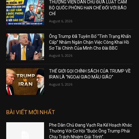
THƯỢNG VIỆN DÂN CHỦ ĐƯA LUẬT CẤM
BỘ QUỐC PHÒNG HẠN CHẾ ĐỐI VỚI BÁO
CHÍ
August 6, 2026
Ông Trump Đã Tuyên Bố “Tình Trạng Khẩn
Cấp” Nhằm Ngăn Chặn Việc Công Khai Hồ
Sơ Tài Chính Của Mình Cho Đài BBC
August 5, 2026
THẾ GIỚI GỌI CHÍNH SÁCH CỦA TRUMP VỀ
IRAN LÀ “NGOẠI GIAO MẪU GIÁO”
August 5, 2026
BÀI VIẾT MỚI NHẤT
Phe Dân Chủ Đang Vạch Ra Kế Hoạch Khác
Thường Với Cơ Hội “Buộc Ông Trump Phải
Chịu Trách Nhiệm Giải Trình”.