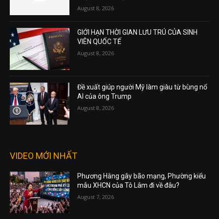
August 8, 2026
GIỚI HẠN THỜI GIAN LƯU TRÚ CỦA SINH
VIÊN QUỐC TẾ
August 8, 2026
Đề xuất giúp người Mỹ làm giàu từ bùng nổ
AI của ông Trump
August 8, 2026
VIDEO MỚI NHẤT
Phương Hằng gây bão mạng, Phường kiểu
mẫu XHCN của Tô Lâm đi về đâu?
August 7, 2026