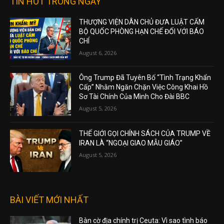
TIN HOT TRONG NGÀY
THƯỢNG VIỆN DÂN CHỦ ĐƯA LUẬT CẤM
BỘ QUỐC PHÒNG HẠN CHẾ ĐỐI VỚI BÁO
CHÍ
August 6, 2026
Ông Trump Đã Tuyên Bố “Tình Trạng Khẩn
Cấp” Nhằm Ngăn Chặn Việc Công Khai Hồ
Sơ Tài Chính Của Mình Cho Đài BBC
August 5, 2026
THẾ GIỚI GỌI CHÍNH SÁCH CỦA TRUMP VỀ
IRAN LÀ “NGOẠI GIAO MẪU GIÁO”
August 5, 2026
BÀI VIẾT MỚI NHẤT
Bàn cờ địa chính trị Ceuta: Vì sao tình báo