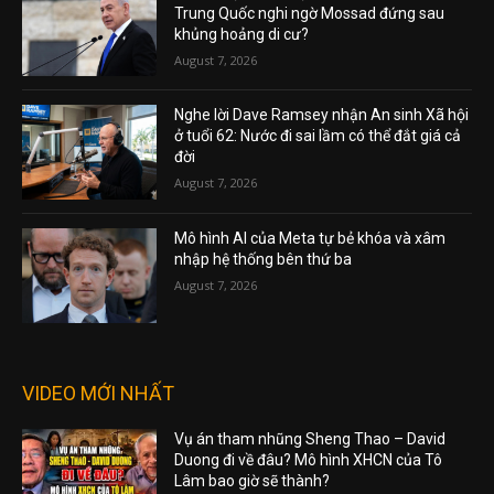
Trung Quốc nghi ngờ Mossad đứng sau
khủng hoảng di cư?
August 7, 2026
Nghe lời Dave Ramsey nhận An sinh Xã hội
ở tuổi 62: Nước đi sai lầm có thể đắt giá cả
đời
August 7, 2026
Mô hình AI của Meta tự bẻ khóa và xâm
nhập hệ thống bên thứ ba
August 7, 2026
VIDEO MỚI NHẤT
Vụ án tham nhũng Sheng Thao – David
Duong đi về đâu? Mô hình XHCN của Tô
Lâm bao giờ sẽ thành?