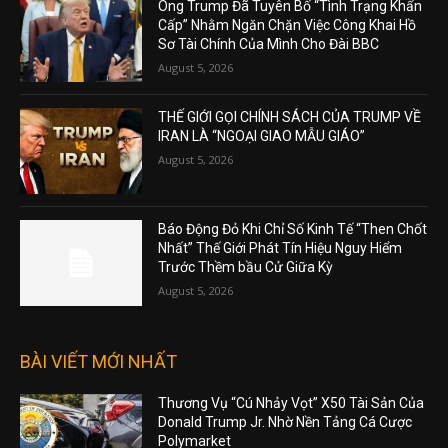
Ông Trump Đã Tuyên Bố “Tình Trạng Khẩn
Cấp” Nhằm Ngăn Chặn Việc Công Khai Hồ
Sơ Tài Chính Của Mình Cho Đài BBC
August 5, 2026
THẾ GIỚI GỌI CHÍNH SÁCH CỦA TRUMP VỀ
IRAN LÀ “NGOẠI GIAO MẪU GIÁO”
August 5, 2026
Báo Động Đỏ Khi Chỉ Số Kinh Tế “Then Chốt
Nhất” Thế Giới Phát Tín Hiệu Nguy Hiểm
Trước Thềm bầu Cử Giữa Kỳ
August 5, 2026
BÀI VIẾT MỚI NHẤT
Thương Vụ “Cú Nhảy Vọt” X50 Tài Sản Của
Donald Trump Jr. Nhờ Nền Tảng Cá Cược
Polymarket