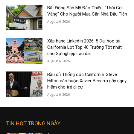
Bất Động Sản Mỹ Đảo Chiều: “Thời Cơ
Vàng” Cho Người Mua Căn Nhà Đầu Tiên
August 6, 2026
Xếp hạng LinkedIn 2026: 5 Đại học tại
California Lọt Top 40 Trường Tốt nhất
cho Sự nghiệp Lâu dài
August 6, 2026
Bầu cử Thống đốc California: Steve
Hilton cáo buộc Xavier Becerra gây nguy
hiểm cho trẻ di cư
August 6, 2026
TIN HOT TRONG NGÀY