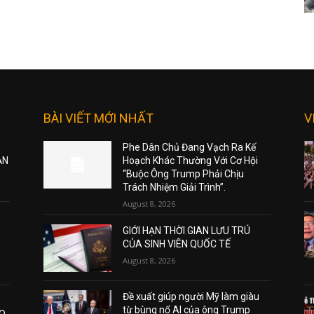
BÀI VIẾT MỚI NHẤT
V
Phe Dân Chủ Đang Vạch Ra Kế
ẠN
Hoạch Khác Thường Với Cơ Hội
“Buộc Ông Trump Phải Chịu
Trách Nhiệm Giải Trình”.
August 8, 2026
GIỚI HẠN THỜI GIAN LƯU TRÚ
CỦA SINH VIÊN QUỐC TẾ
August 8, 2026
Đề xuất giúp người Mỹ làm giàu
từ bùng nổ AI của ông Trump