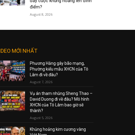
đẩy cuộc khủng hoảng lên đỉnh
điểm?
August 8, 2026
IDEO MỚI NHẤT
Phương Hằng gây bão mạng,
Phường kiểu mẫu XHCN của Tô
Lâm đi về đâu?
August 7, 2026
Vụ án tham nhũng Sheng Thao –
David Duong đi về đâu? Mô hình
XHCN của Tô Lâm bao giờ sẽ
thành?
August 5, 2026
Khủng hoảng kim cương vàng