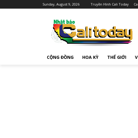
Sunday, August 9, 2026
Truyền Hình Cali Today
Ca
CỘNG ĐỒNG
HOA KỲ
THẾ GIỚI
V