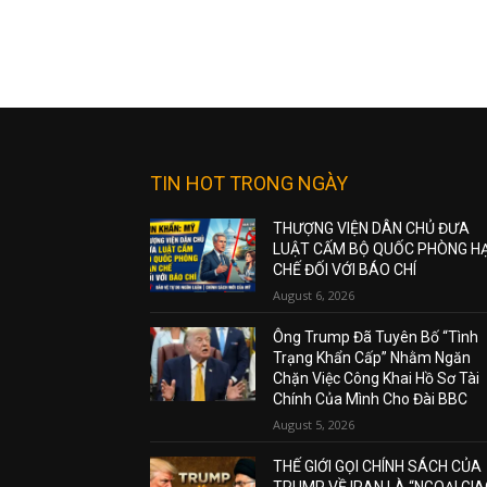
TIN HOT TRONG NGÀY
THƯỢNG VIỆN DÂN CHỦ ĐƯA
LUẬT CẤM BỘ QUỐC PHÒNG H
CHẾ ĐỐI VỚI BÁO CHÍ
August 6, 2026
Ông Trump Đã Tuyên Bố “Tình
Trạng Khẩn Cấp” Nhằm Ngăn
Chặn Việc Công Khai Hồ Sơ Tài
Chính Của Mình Cho Đài BBC
August 5, 2026
THẾ GIỚI GỌI CHÍNH SÁCH CỦA