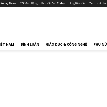
litoday News
Cõi Vĩnh Hằng
Rao Vặt Cali Today
Làng Báo Việt
Terms of Use
IỆT NAM
BÌNH LUẬN
GIÁO DỤC & CÔNG NGHỆ
PHỤ N