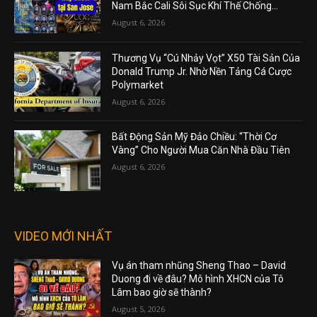
Nam Bắc Cali Sôi Sục Khí Thế Chống...
August 6, 2026
Thương Vụ “Cú Nhảy Vọt” X50 Tài Sản Của
Donald Trump Jr. Nhờ Nền Tảng Cá Cược
Polymarket
August 6, 2026
Bất Động Sản Mỹ Đảo Chiều: “Thời Cơ
Vàng” Cho Người Mua Căn Nhà Đầu Tiên
August 6, 2026
VIDEO MỚI NHẤT
Vụ án tham nhũng Sheng Thao – David
Duong đi về đâu? Mô hình XHCN của Tô
Lâm bao giờ sẽ thành?
August 5, 2026