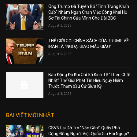
Ông Trump Đã Tuyên Bố “Tình Trạng Khẩn
Cấp” Nhằm Ngăn Chặn Việc Công Khai Hồ
Sơ Tài Chính Của Mình Cho Đài BBC
August 5, 2026
THẾ GIỚI GỌI CHÍNH SÁCH CỦA TRUMP VỀ
IRAN LÀ “NGOẠI GIAO MẪU GIÁO”
August 5, 2026
Báo Động Đỏ Khi Chỉ Số Kinh Tế “Then Chốt
Nhất” Thế Giới Phát Tín Hiệu Nguy Hiểm
Trước Thềm bầu Cử Giữa Kỳ
August 5, 2026
BÀI VIẾT MỚI NHẤT
CSVN Lại Dở Trò “Nắn Gân!” Quấy Phá
Cộng Đồng Người Việt Quốc Gia Hải Ngoại?