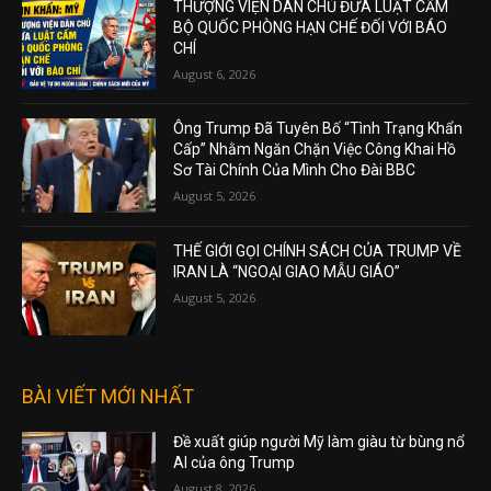
THƯỢNG VIỆN DÂN CHỦ ĐƯA LUẬT CẤM
BỘ QUỐC PHÒNG HẠN CHẾ ĐỐI VỚI BÁO
CHÍ
August 6, 2026
Ông Trump Đã Tuyên Bố “Tình Trạng Khẩn
Cấp” Nhằm Ngăn Chặn Việc Công Khai Hồ
Sơ Tài Chính Của Mình Cho Đài BBC
August 5, 2026
THẾ GIỚI GỌI CHÍNH SÁCH CỦA TRUMP VỀ
IRAN LÀ “NGOẠI GIAO MẪU GIÁO”
August 5, 2026
BÀI VIẾT MỚI NHẤT
Đề xuất giúp người Mỹ làm giàu từ bùng nổ
AI của ông Trump
August 8, 2026