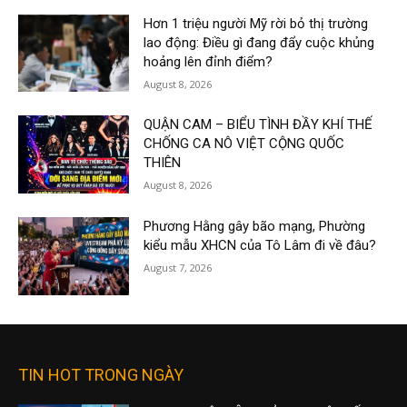
Hơn 1 triệu người Mỹ rời bỏ thị trường
lao động: Điều gì đang đẩy cuộc khủng
hoảng lên đỉnh điểm?
August 8, 2026
QUẬN CAM – BIỂU TÌNH ĐẦY KHÍ THẾ
CHỐNG CA NÔ VIỆT CỘNG QUỐC
THIÊN
August 8, 2026
Phương Hằng gây bão mạng, Phường
kiểu mẫu XHCN của Tô Lâm đi về đâu?
August 7, 2026
TIN HOT TRONG NGÀY