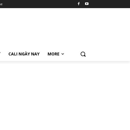
se
Ữ
CALI NGÀY NAY
MORE