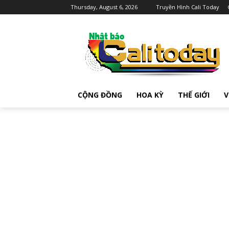
Thursday, August 6, 2026
Truyền Hình Cali Today
CỘNG ĐỒNG
HOA KỲ
THẾ GIỚI
V