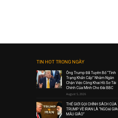
TIN HOT TRONG NGÀY
Ông Trump Đã Tuyên Bố “Tình
Trạng Khẩn Cấp” Nhằm Ngăn
Chặn Việc Công Khai Hồ Sơ Tài
Chính Của Mình Cho Đài BBC
August 5, 2026
THẾ GIỚI GỌI CHÍNH SÁCH CỦA
TRUMP VỀ IRAN LÀ “NGOẠI GI
MẪU GIÁO”