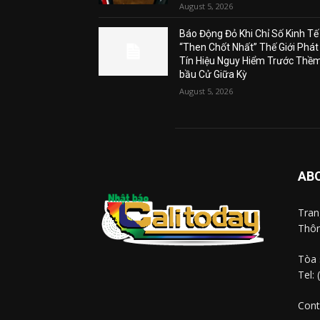
August 5, 2026
Báo Động Đỏ Khi Chỉ Số Kinh Tế
“Then Chốt Nhất” Thế Giới Phát
Tín Hiệu Nguy Hiểm Trước Thề
bầu Cử Giữa Kỳ
August 5, 2026
AB
Tra
Thôn
Tòa 
Tel:
Cont