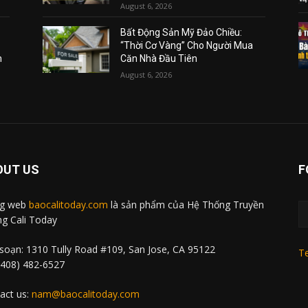
August 6, 2026
Bất Động Sản Mỹ Đảo Chiều:
“Thời Cơ Vàng” Cho Người Mua
m
Căn Nhà Đầu Tiên
August 6, 2026
OUT US
F
ng web
baocalitoday.com
là sản phẩm của Hệ Thống Truyền
g Cali Today
soạn: 1310 Tully Road #109, San Jose, CA 95122
Te
 (408) 482-6527
act us:
nam@baocalitoday.com