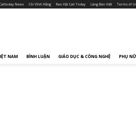
Calitoday News
Cõi Vĩnh Hằng
Rao Vặt Cali Today
Làng Báo Việt
Terms of U
IỆT NAM
BÌNH LUẬN
GIÁO DỤC & CÔNG NGHỆ
PHỤ N