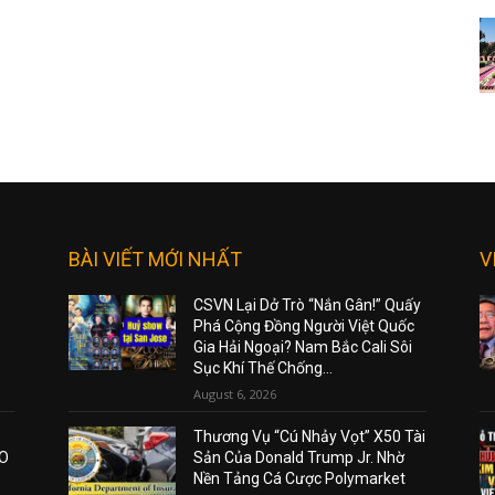
BÀI VIẾT MỚI NHẤT
V
CSVN Lại Dở Trò “Nắn Gân!” Quấy
Phá Cộng Đồng Người Việt Quốc
Gia Hải Ngoại? Nam Bắc Cali Sôi
Sục Khí Thế Chống...
August 6, 2026
Thương Vụ “Cú Nhảy Vọt” X50 Tài
AO
Sản Của Donald Trump Jr. Nhờ
Nền Tảng Cá Cược Polymarket