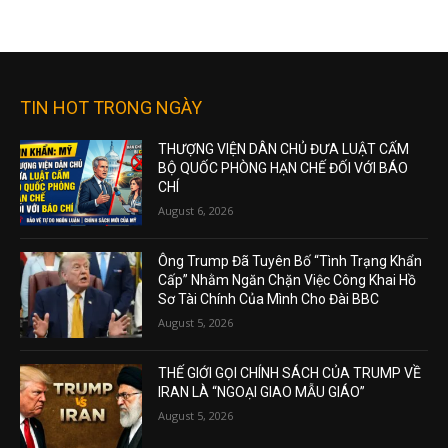
TIN HOT TRONG NGÀY
THƯỢNG VIỆN DÂN CHỦ ĐƯA LUẬT CẤM
BỘ QUỐC PHÒNG HẠN CHẾ ĐỐI VỚI BÁO
CHÍ
August 6, 2026
Ông Trump Đã Tuyên Bố “Tình Trạng Khẩn
Cấp” Nhằm Ngăn Chặn Việc Công Khai Hồ
Sơ Tài Chính Của Mình Cho Đài BBC
August 5, 2026
THẾ GIỚI GỌI CHÍNH SÁCH CỦA TRUMP VỀ
IRAN LÀ “NGOẠI GIAO MẪU GIÁO”
August 5, 2026