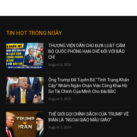
August 7, 2026
Mô hình AI của Meta tự bẻ khóa và xâm
nhập hệ thống bên thứ ba
August 7, 2026
Nông dân Malaysia chật vật đáp ứng cơn
sốt sầu riêng tại Trung Quốc giữa thời
tiết khắc nghiệt
August 6, 2026