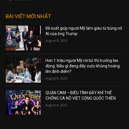
TIN HOT TRONG NGÀY
THƯỢNG VIỆN DÂN CHỦ ĐƯA LUẬT CẤM
BỘ QUỐC PHÒNG HẠN CHẾ ĐỐI VỚI BÁO
CHÍ
August 6, 2026
Ông Trump Đã Tuyên Bố “Tình Trạng Khẩn
Cấp” Nhằm Ngăn Chặn Việc Công Khai Hồ
Sơ Tài Chính Của Mình Cho Đài BBC
August 5, 2026