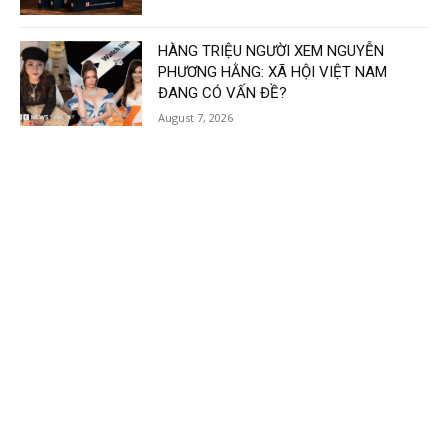
HÀNG TRIỆU NGƯỜI XEM NGUYỄN
PHƯƠNG HẰNG: XÃ HỘI VIỆT NAM
ĐANG CÓ VẤN ĐỀ?
August 7, 2026
NGÀY AN NINH MẠNG 2026: TRANH CÃI
DẬY SÓNG !
August 7, 2026
Bàn cờ địa chính trị Ceuta: Vì sao tình
báo Trung Quốc nghi ngờ Mossad đứng
sau khủng hoảng di cư?
August 7, 2026
Nghe lời Dave Ramsey nhận An sinh Xã
hội ở tuổi 62: Nước đi sai lầm có thể đắt
giá cả đời