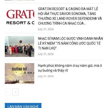
GRATON RESORT & CASINO RA MẮT LỄ
HỘI ẨM THỰC SAVOR SONOMA, TẶNG
THƯỞNG XE LAND ROVER DEFENDER® VÀ
CHƯƠNG TRÌNH CA NHẠC CỦA...
July 31, 2026
NHẠC SĨ NAM LỘC ĐƯỢC VINH DANH NHÂN
LỄ KỶ NIỆM “75 NẰM CÔNG ƯỚC QUỐC TẾ
TỊ NẠN LHQ”.
July 31, 2026
Hạnh phúc không nằm ở sự nắm giữ, mà ở
sự buông và thấy rõ
July 31, 2026
LAN MAN VĂN NGHỆ