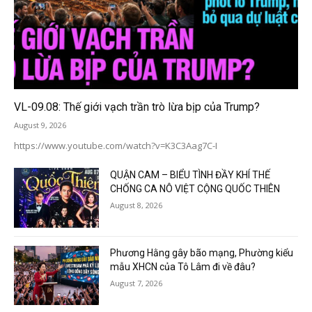
VL-09.08: Thế giới vạch trần trò lừa bịp của Trump?
August 9, 2026
https://www.youtube.com/watch?v=K3C3Aag7C-I
QUẬN CAM – BIỂU TÌNH ĐẦY KHÍ THẾ
CHỐNG CA NÔ VIỆT CỘNG QUỐC THIÊN
August 8, 2026
Phương Hằng gây bão mạng, Phường kiểu
mẫu XHCN của Tô Lâm đi về đâu?
August 7, 2026