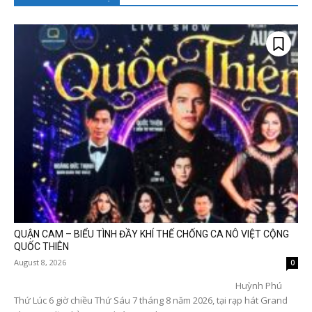
QUẬN CAM – BIỂU TÌNH ĐẦY KHÍ THẾ CHỐNG CA NÔ VIỆT CỘNG
QUỐC THIÊN
August 8, 2026
0
Huỳnh Phú
Thứ Lúc 6 giờ chiều Thứ Sáu 7 tháng 8 năm 2026, tại rạp hát Grand