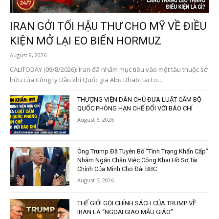
IRAN GỞI TỐI HẬU THƯ CHO MỸ VỀ ĐIỀU
KIỆN MỞ LẠI EO BIỂN HORMUZ
August 9, 2026
CALITODAY (09/8/2026): Iran đã nhắm mục tiêu vào một tàu thuộc sở
hữu của Công ty Dầu khí Quốc gia Abu Dhabi tại Eo...
THƯỢNG VIỆN DÂN CHỦ ĐƯA LUẬT CẤM BỘ
QUỐC PHÒNG HẠN CHẾ ĐỐI VỚI BÁO CHÍ
August 6, 2026
Ông Trump Đã Tuyên Bố “Tình Trạng Khẩn Cấp”
Nhằm Ngăn Chặn Việc Công Khai Hồ Sơ Tài
Chính Của Mình Cho Đài BBC
August 5, 2026
THẾ GIỚI GỌI CHÍNH SÁCH CỦA TRUMP VỀ
IRAN LÀ “NGOẠI GIAO MẪU GIÁO”