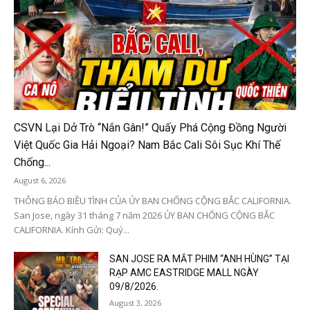
CSVN Lại Dở Trò “Nắn Gân!” Quấy Phá Cộng Đồng Người
Việt Quốc Gia Hải Ngoại? Nam Bắc Cali Sôi Sục Khí Thế
Chống...
August 6, 2026
THÔNG BÁO BIỀU TÌNH CỦA ỦY BAN CHỐNG CỘNG BẮC CALIFORNIA.
San Jose, ngày 31 tháng 7 năm 2026 ỦY BAN CHỐNG CỘNG BẮC
CALIFORNIA. Kính Gửi: Quý...
SAN JOSE RA MẮT PHIM “ANH HÙNG” TẠI
RẠP AMC EASTRIDGE MALL NGÀY
09/8/2026.
August 3, 2026