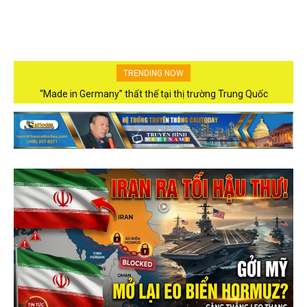
TRENDING NOW
“Made in Germany” thất thế tại thị trường Trung Quốc
Giá dầu tăng trở lại do hoài nghi về khả năng mở lại eo biển
Hormuz