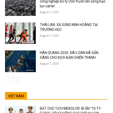
công nghiệp bơ tỷ USD trước làn sóng bạo
lực cartel
August 7, 2026
THÁI LAN: XẢ SÚNG KINH HOÀNG TẠI
TRƯỜNG HỌC
August 7, 2026
HÁN QUANG 2026: ĐÀI LOAN ĐÃ SẴN
SÀNG CHO KỊCH BẢN CHIẾN TRANH
August 7, 2026
VIỆT NAM
BẮT CHỦ TỊCH MEKOLOR: BÍ ẨN “10 TỶ